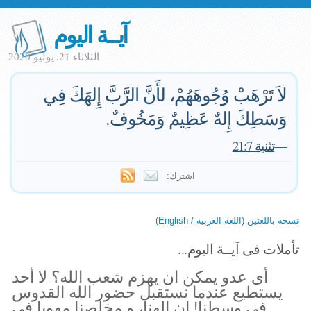
آيــة اليوم
الثلاثاء 21. يوليو 2020
لاَ تَرْهَبْ وُجُوهَهُمْ، لأَنَّ الرَّبَّ إِلهَكَ فِي
وَسَطِكَ إِلهٌ عَظِيمٌ وَمَخُوفٌ.
—
تثنية 21:7
اشترك:
نسخة باللغتين (اللغة العربية / English)
تأملات فى آيــة اليوم...
أى عدو يمكن ان يهزم شعب الله؟ لا أحد
يستطيع عندما نستقبل حضور الله القدوس
في وسطنا! ان إلهنا، و مخلصنا مهوبا فى