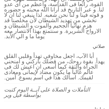
القوة، رائعا فى القداسة، وأعظم من اى عدو
لنا. و عبر التاريخ قد أرانا الله محبته و حضوره
و قوته فينا و لنا نحن شعبه. لذا ينبغي لنا ان لا
نخشي من تهديد الشيطان لأن مخلصنا قد
هزم نهائياً الجحيم والموت و الشيطان و
الارواح الشريرة. و سنتمتع بهذا الانتصار معه
يوما ما و الي الأبد.
صلاتي
أبا الآب، اجعل مخاوفى تهدأ وقلبى القلق
يهدأ. بقوة روحك، من فضلك باركني و امنحني
الجرأة والثقة كيما أسعى ان اعيش لك فى
عالم غالباً ما يكون مضاد لإيمانى ومعادى
لقيمك. اسألك هذا في اسم يسوع. آمين.
التأملات و الصلاة على آيــة اليوم كتبت
بواسطة فيل وير