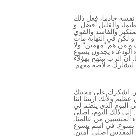
فسه خادما، فعل ذلك
ظيما، والقليل أفضل. و
متكبر والفاسد والقوي
 لكن في النهاية مات
و من هم "مهمين" ولا
 الودعاء يجدون يسوع
 ان الرب يبتهج بهؤلاء
 ليشارك حلاصه معهم.
جبار، اشكرك على مجيئك
عظيم ولأنك اريتنا اننا
ى اليوم الذى ينضم لي
 إلى ذلك اليوم، اصلي
 المنسيين من عالمنا.
بي يسوع. في اسم يسوع
المقدس اصلى. آمين.