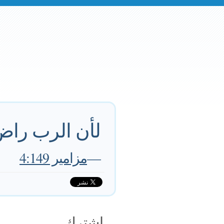
لأن الرب راض
—
مزامير 4:149
اشترك