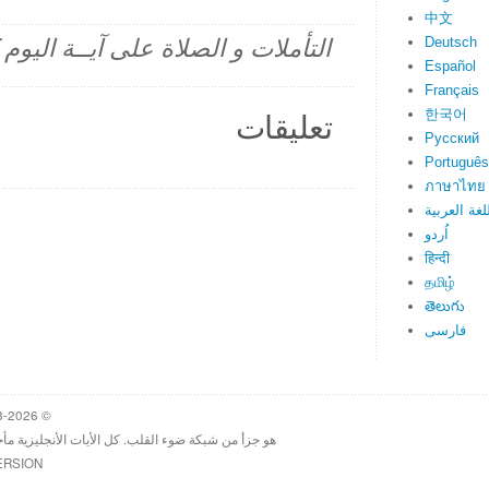
中文
Deutsch
التأملات و الصلاة على آيــة اليو
Español
Français
한국어
تعليقات
Русский
Português
ภาษาไทย
لغة العربية
اُردو
हिन्दी
தமிழ்
తెలుగు
فارسی
© 1998-2026 Heartlight, Inc. Verseoftheday.com
هو جزأ من شبكة ضوء القلب. كل الأيات الأنجليزية مأ
ERSION