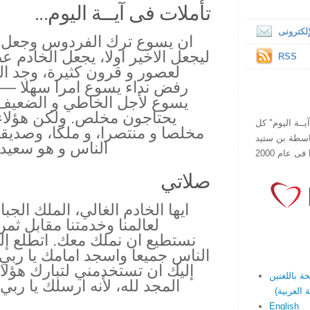
تأملات فى آيــة اليوم...
لكترونى
ان يسوع ترك الفردوس وجعل ن
ليجعل الاخير اولا، يجعل الخادم ع
RSS
لعصور و قرون كثيرة، وجد ال
رفض نداء يسوع امرا سهلا — و
يسوع لأجل الخاطي و الضعيف 
يحتاجون مخلص. ولكن هؤلاء
ص يقرأ "آيــة اليوم" كل
مخلصا و منتصرا، و ملكا، وصديقا.
هذا الموقع فى عام 1998 بواسطة بن ستيد
الناس و هو سعيد
صلاتي
ايها الخادم الغالي، الملك ال
لعالمنا وخدمتنا مقابل ثمن 
نستطيع ان نملك معك. اتطلع إل
الناس جميعا واسجد امامك يا ربي.
إليك ان تستخدمني لتبارك هؤلاء
المجد لله، لأنه ارسلك يا ر
English