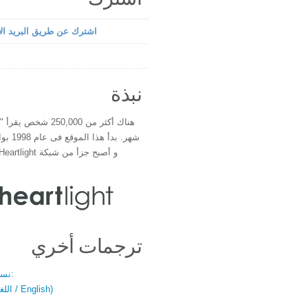
اشترك عن طريق البريد الإ
نبذة
هناك أكثر من 250,000 شخ
شهر. بدأ 
و أصبح جزأ من شبكة Heartlight فى عام 2000
ترجمات أخري
نسخة باللغتين:
(اللغة العربية / English)