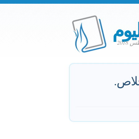
ليوم
لاص.