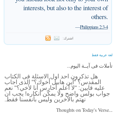
interests, but also to the interest of
others.
—
Philippians 2:3-4
اشترك:
لغة عربية فقط
تأملات فى آيــة اليوم...
هل تذكرون احد اول الاسئلة فى الكتاب
المقدس؟ "أين هابيل أخوك؟" الذى اجاب
عليه قايين: "لا أعلم أحارس أنا لأخي؟" نعم
جواب بولس واضح ولا يمكن انكاره! يجب ان
نهتم بالآخرين وليس بأنفسنا فقط.
Thoughts on Today's Verse...