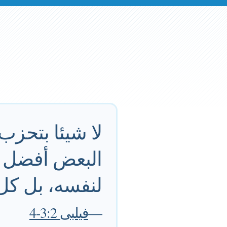
لا شيئا بتحزب
البعض أفضل من
لنفسه، بل كل 
—
فيلبى 3:2-4