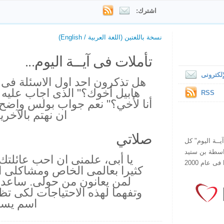
اشترك:
نسخة باللغتين (اللغة العربية / English)
تأملات فى آيــة اليوم...
لكترونى
هل تذكرون احد اول الاسئلة فى 
هابيل أخوك؟" الذى اجاب عليه ق
RSS
أنا لأخي؟" نعم جواب بولس واضح 
ان نهتم بالآخر
صلاتي
ص يقرأ "آيــة اليوم" كل
هذا الموقع فى عام 1998 بواسطة بن ستيد
يا أبى، علمنى ان احب عائلتك
كثيرا بعالمى الخاص ومشاكلى ا
لمن يعانون من حولى. ساعدنى 
وتفهما لهذه الاحتياجات لكى ت
اسم يسو