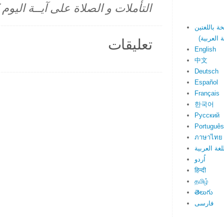
التأملات و الصلاة على آيــة اليو
تعليقات
English
中文
Deutsch
Español
Français
한국어
Русский
Português
ภาษาไทย
لغة العربية
اُردو
हिन्दी
தமிழ்
తెలుగు
فارسی