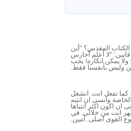
الكتاب المقدس؟ "أين
ايين: "لا أعلم أحارس
ولا يمكن انكاره! يجب
ين وليس بأنفسنا فقط.
 كما تفعل انت. انشغل
لخاصة وانسى ان انتبه
ان اكون اكثر انتباها
ظهر انت من خلالى. في
ع القوى اصلى. آمين.