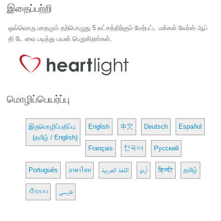
இதைப்பற்றி
ஒவ்வொரு மாதமும் தற்பொழுது 5 லட்சத்திற்கும் மேற்பட்ட மக்கள் வேர்ஸ் ஆப்
தி டே வை படித்து பயன் பெறுகிறார்கள்.
மொழிப்பெயர்ப்பு
இருமொழிப்பதிப்பு:
English
中文
Deutsch
Español
(தமிழ் / English)
Français
한국어
Русский
Português
ภาษาไทย
اللغة العربية
اُردو
हिन्दी
தமிழ்
తెలుగు
فارسی