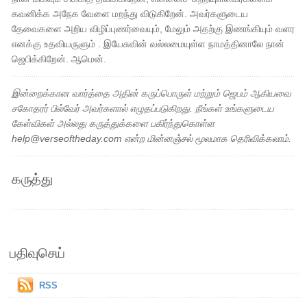
கவனிக்க அநேக வேளை மறந்து விடுகிறேன். அவர்களுடைய
தேவைகளை அறிய விழிப்புணர்வையும், மேலும் அதற்கு இணங்கியும் வளர
எனக்கு உதவியருளும் . இயேசுவின் வல்லமையுள்ள நாமத்தினாலே நான்
ஜெபிக்கிறேன். ஆமென்.
இன்றைக்கான வார்த்தை அதின் கருப்பொருள் மற்றும் ஜெபம் ஆகியவை
சகோதரர் பில்வேர் அவர்களால் எழுதப்படுகிறது. நீங்கள் உங்களுடைய
கேள்விகள் அல்லது கருத்துக்களை பகிர்ந்துகொள்ள
help@verseoftheday.com என்ற மின்னஞ்சல் மூலமாக தெரிவிக்கலாம்.
கருத்து
பதிவுசெய்
RSS