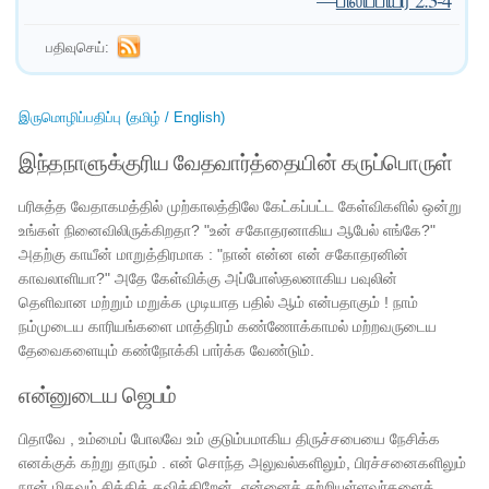
பதிவுசெய்:
இருமொழிப்பதிப்பு (தமிழ் / English)
இந்தநாளுக்குரிய வேதவார்த்தையின் கருப்பொருள்
பரிசுத்த வேதாகமத்தில் முற்காலத்திலே கேட்கப்பட்ட கேள்விகளில் ஒன்று
உங்கள் நினைவிலிருக்கிறதா? "உன் சகோதரனாகிய ஆபேல் எங்கே?"
அதற்கு காயீன் மாறுத்திரமாக : "நான் என்ன என் சகோதரனின்
காவலாளியா?" அதே கேள்விக்கு அப்போஸ்தலனாகிய பவுலின்
தெளிவான மற்றும் மறுக்க முடியாத பதில் ஆம் என்பதாகும் ! நாம்
நம்முடைய காரியங்களை மாத்திரம் கண்ணோக்காமல் மற்றவருடைய
தேவைகளையும் கண்நோக்கி பார்க்க வேண்டும்.
என்னுடைய ஜெபம்
பிதாவே , உம்மைப் போலவே உம் குடும்பமாகிய திருச்சபையை நேசிக்க
எனக்குக் கற்று தாரும் . என் சொந்த அலுவல்களிலும், பிரச்சனைகளிலும்
நான் மிகவும் சிக்கித் தவிக்கிறேன், என்னைச் சுற்றியுள்ளவர்களைக்