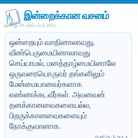
இன்றைக்கான வசனம்
ஞாயிறு 18. செப்டம்பர் 2022
ஒன்றையும் வாதினாலாவது,
வீண்பெருமையினாலாவது
செய்யாமல், மனத்தாழ்மையினாலே
ஒருவரையொருவர் தங்களிலும்
மேன்மையானவர்களாக
எண்ணக்கடவீர்கள். அவனவன்
தனக்கானவைகளையல்ல,
பிறருக்கானவைகளையும்
நோக்குவானாக.
—
பிலிப்பியர் 2:3-4