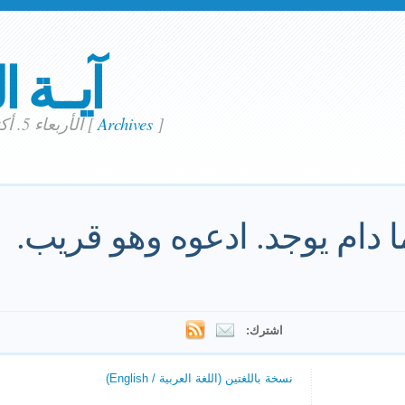
آيــة ا
]
Archives
[
الأربعاء 5. أكتوبر 2022
ا دام يوجد. ادعوه وهو قريب.
اشترك:
نسخة باللغتين (اللغة العربية / English)