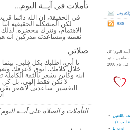
تأملات فى آيــة اليوم...
لكترونى
فى الحقيقة، ان الله دائما قر
لكن المشكلة الحقيقية اننا ن
RSS
الاهتمام، ونترك محضره. لذلك د
نعمته ومساعدته مدركين انه هو
صلاتي
ص يقرأ "آيــة اليوم" كل
هذا الموقع فى عام 1998 بواسطة بن ستيد
يا أبي، اطلبك بكل قلبى. بين
خلال كلامك، اتوق لأعرفك وت
ابنه وكابن يشعر بالثقة الكاملة تج
لا تكن فقط إلهى، بل كن 
التفسير. ساعدنى لأشعر بقر
اس
التأملات و الصلاة على آيــة اليو
English