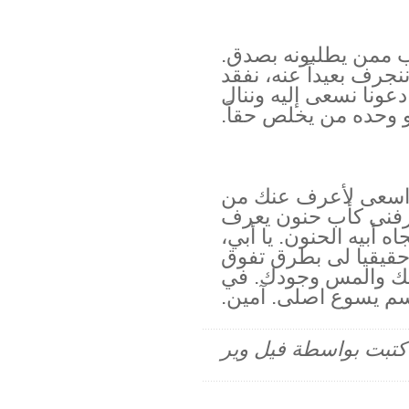
يب ممن يطلبونه بصدق.
نجرف بعيداً عنه، نفقد
عونا نسعى إليه وننال
 وحده من يخلص حقاً.
ما اسعى لأعرف عنك من
عرفنى كأب حنون يعرف
اه أبيه الحنون. يا أبي،
حقيقيا لى بطرق تفوق
بك والمس وجودك. في
م يسوع اصلى. آمين.
م كتبت بواسطة فيل وير