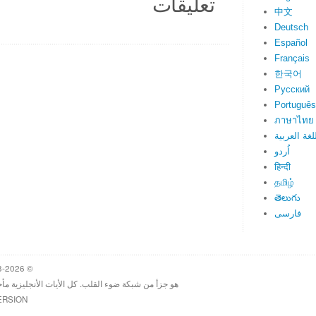
تعليقات
中文
Deutsch
Español
Français
한국어
Русский
Português
ภาษาไทย
لغة العربية
اُردو
हिन्दी
தமிழ்
తెలుగు
فارسی
© 1998-2026 Heartlight, Inc. Verseoftheday.com
هو جزأ من شبكة ضوء القلب. كل الأيات الأنجليزية مأ
ERSION