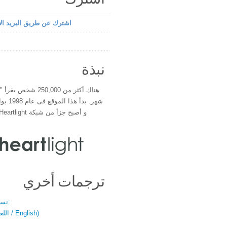
اشترك عن طريق البريد الإ
نبذة
هناك أكثر من 250,000 شخ
شهر. بدأ 
و أصبح جزأ من شبكة Heartlight فى عام 2000
ترجمات أخري
نسخة باللغتين:
(اللغة العربية / English)