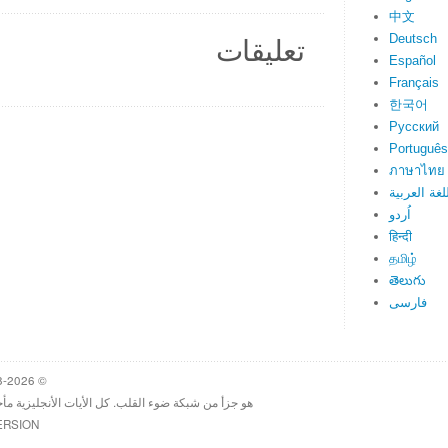
中文
Deutsch
تعليقات
Español
Français
한국어
Русский
Português
ภาษาไทย
لغة العربية
اُردو
हिन्दी
தமிழ்
తెలుగు
فارسی
© 1998-2026 Heartlight, Inc. Verseoftheday.com
هو جزأ من شبكة ضوء القلب. كل الأيات الأنجليزية مأ
ERSION