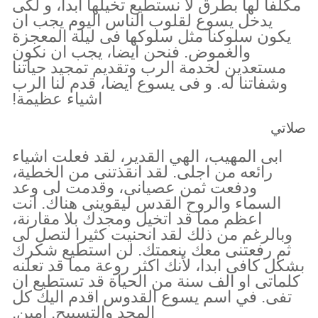
مكلفا لها بطرق لا نستطيع تخيلها ابدا، و لكى
يدخل يسوع لقلوب الناس اليوم يجب ان
يكون سلوكنا مثل سلوكها فى ليلة المعجزة
والغموض. فنحن ايضا، يجب ان نكون
مستعدين لخدمة الرب وتقديم تمجيد حياتنا
وشفاتنا له. و فى يسوع ايضا، قدم لنا الرب
اشياء عظيمة!
صلاتي
ابى المهيب، الهي القدير، لقد فعلت اشياء
رائعه من اجلى. لقد انقذتنى من الخطية،
ودفعت ثمن عصيانى، وقدمت لى وعد
السماء والروح القدس ليقوينى هناك. انت
اعظم مما قد اتخيل ومجدك بلا مقارنة،
وبالرغم من ذلك لقد انحنيت كثيرا لتصل لى
ثم رفعتنى معك بنعمتك. لن استطيع شكرك
بشكل كافى ابدا، لأنك اكثر روعة مما قد تعلنه
كلماتى او الف سنة من الحياة قد تستطيع ان
تفى. في اسم يسوع القدوس اقدم اليك كل
المجد والتسبيح. امين.