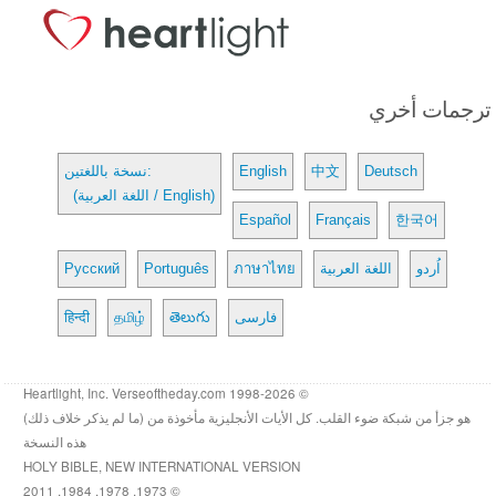
ترجمات أخري
Deutsch
中文
English
نسخة باللغتين:
(اللغة العربية / English)
Español
Français
한국어
اُردو
اللغة العربية
ภาษาไทย
Português
Русский
فارسی
తెలుగు
தமிழ்
हिन्दी
© 1998-2026 Heartlight, Inc. Verseoftheday.com
هو جزأ من شبكة ضوء القلب. كل الأيات الأنجليزية مأخوذة من (ما لم يذكر خلاف ذلك)
هذه النسخة
HOLY BIBLE, NEW INTERNATIONAL VERSION
© 1973, 1978, 1984, 2011