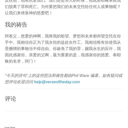
反抗他，他依然爱我们。我们还是罪人的时候，他就差耶稣来救我
们脱离了罪和死亡。为何要把我们的未来交托给任何人或事物呢？
让我们来倚靠神的慈爱吧！
我的祷告
阿爸父，慈爱的神啊，我将我的盼望、梦想和未来都仰望交托在你
手中。我相信你正为了我永恒的益处在作工。我相信唯有你使我从
受捆绑的事物当中得自由。你赦免了我的罪，赐我永生的应许，我
因此感谢你。亲爱的父啊，最为重要的是，我感谢你的慈爱。奉耶
稣的名求，阿门！
"今天的诗句"上的这些想法和祷告都由Phil Ware 编著。如有疑问或
想评论欢迎访问
help@verseoftheday.com
评论