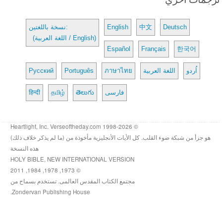
Deutsch
中文
English
نسخة باللغتين:
(اللغة العربية / English)
Español
Français
한국어
اُردو
اللغة العربية
ภาษาไทย
Português
Русский
فارسی
తెలుగు
தமிழ்
हिन्दी
© 1998-2026 Heartlight, Inc. Verseoftheday.com
هو جزأ من شبكة ضوء القلب. كل الأيات الأنجليزية مأخوذة من (ما لم يذكر خلاف ذلك)
هذه النسخة
HOLY BIBLE, NEW INTERNATIONAL VERSION
© 1973, 1978, 1984, 2011
مجتمع الكتاب المقدس العالمى. تستخدم بسماح من
Zondervan Publishing House.