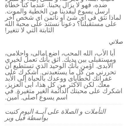
ضده، فهو لا يزال يحبنا. عندما كنا خطاة
ارسل يسوع ليفدينا من الخطية والموت.
لماذا نثق في اي شئ او نأتمن اى شخص آخر
على مستقبلنا؟ دعونا نستند على محبة الله
الثابتة التي لا تتغير!
صلاتي
أبا الأب، الله المحب، اضع امالى، واحلامى،
ومستقبلى بين يديك. اثق بأنك تعمل لخيري
الأبدى. اؤمن بأنك الوحيد الذي تستطيع ان
تحررني من كل ما يستعبدنى. اشكرك على
غفرانك لخطاياى ووعدك بالحياة إلى الأبد
معك. لكن الاكثر من كل هذا، ابى العزيز،
اشكرك على محبتك الدائمة الغير متغيرة. في
اسم يسوع اصلى. آمين.
التأملات و الصلاة على آيــة اليوم كتبت
بواسطة فيل وير