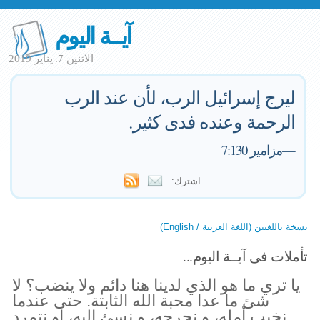
آيــة اليوم
الاثنين 7. يناير 2019
ليرج إسرائيل الرب، لأن عند الرب
الرحمة وعنده فدى كثير.
—
مزامير 7:130
اشترك:
نسخة باللغتين (اللغة العربية / English)
تأملات فى آيــة اليوم...
يا تري ما هو الذي لدينا هنا دائم ولا ينضب؟ لا
شئ ما عدا محبة الله الثابتة. حتى عندما
نخيب أمله، و نجرحه، و نسئ إليه، او نتمرد