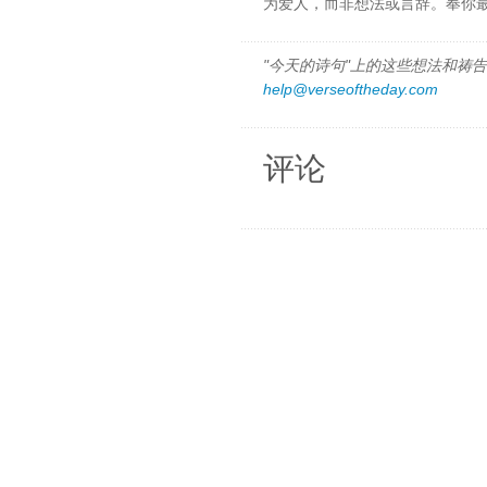
为爱人，而非想法或言辞。奉你
"今天的诗句"上的这些想法和祷告都
help@verseoftheday.com
评论