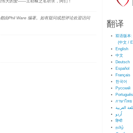
最伟大的爱——主耶稣之名祈求，阿们！
由Phil Ware 编著。如有疑问或想评论欢迎访问
翻译
双语版本:
(中文 / En
English
中文
Deutsch
Español
Français
한국어
Русский
Português
ภาษาไทย
لغة العربية
اُردو
हिन्दी
தமிழ்