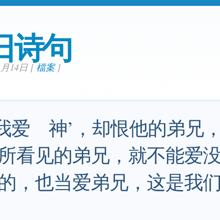
日诗句
01月14日
[
檔案
]
‘我爱 神’，却恨他的弟兄
他所看见的弟兄，就不能爱
的，也当爱弟兄，这是我