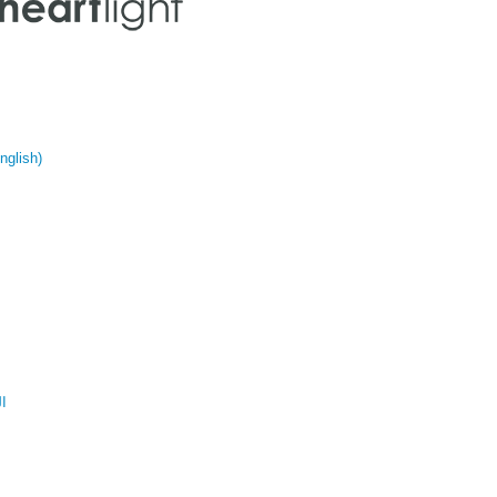
glish)
ال