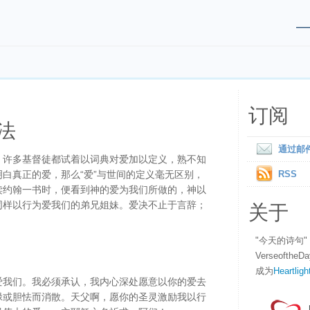
订阅
法
通过邮
。许多基督徒都试着以词典对爱加以定义，熟不知
白真正的爱，那么“爱”与世间的定义毫无区别，
RSS
读约翰一书时，便看到神的爱为我们所做的，神以
关于
同样以行为爱我们的弟兄姐妹。爱决不止于言辞；
"今天的诗句
Verseofth
成为
Heartligh
爱我们。我必须承认，我内心深处愿意以你的爱去
碌或胆怯而消散。天父啊，愿你的圣灵激励我以行