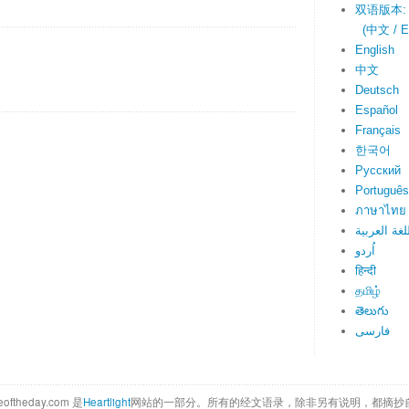
双语版本:
(中文 / En
English
中文
Deutsch
Español
Français
한국어
Русский
Português
ภาษาไทย
لغة العربية
اُردو
हिन्दी
தமிழ்
తెలుగు
فارسی
eoftheday.com 是
Heartlight
网站的一部分。所有的经文语录，除非另有说明，都摘抄