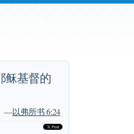
耶稣基督的
—
以弗所书 6:24