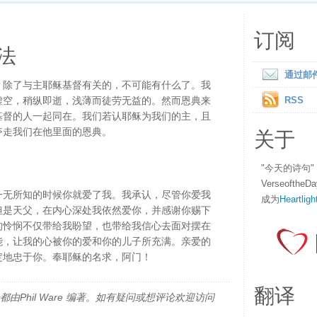
订阅
法
通过邮
？除了与主耶稣基督有关的，不可能有什么了。我
虚空，稍纵即逝，浅薄而徒劳无益的。然而恩典来
RSS
基督的人一起同在。我们若认耶稣为我们的主，且
关于
夺走我们在他里面的恩典。
"今天的诗句
Verseofth
一无所知的时候你就爱了我。我承认，尽管你爱我
成为
Heartligh
但是天父，在内心深处我依然爱你，并感谢你赐下
的怜悯不仅带给我盼望，也带给我信心去面对摆在
能，让我的心被你的爱和你的儿子所充满。亲爱的
定地忠于你。奉耶稣的名求，阿门！
翻译
由Phil Ware 编著。如有疑问或想评论欢迎访问