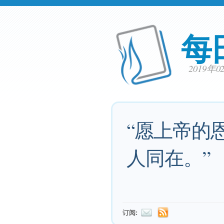
每
2019年
“愿上帝的
人同在。”
订阅: