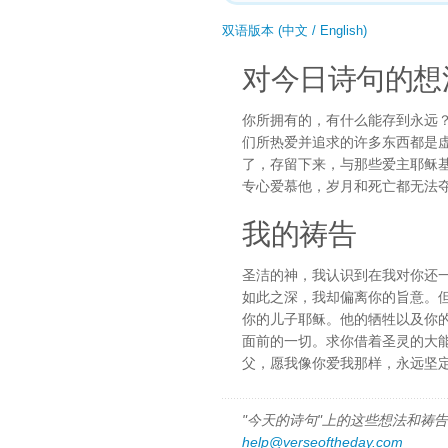
双语版本 (中文 / English)
对今日诗句的想
你所拥有的，有什么能存到永远
们所热爱并追求的许多东西都是
了，存留下来，与那些爱主耶稣
专心爱慕他，岁月和死亡都无法
我的祷告
圣洁的神，我认识到在我对你还
如此之深，我却偏离你的旨意。
你的儿子耶稣。他的牺牲以及你
面前的一切。求你借着圣灵的大
父，愿我像你爱我那样，永远坚
"今天的诗句"上的这些想法和祷告都
help@verseoftheday.com