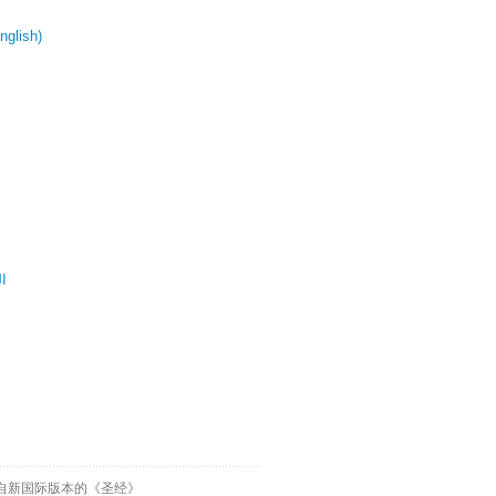
glish)
ال
自新国际版本的《圣经》