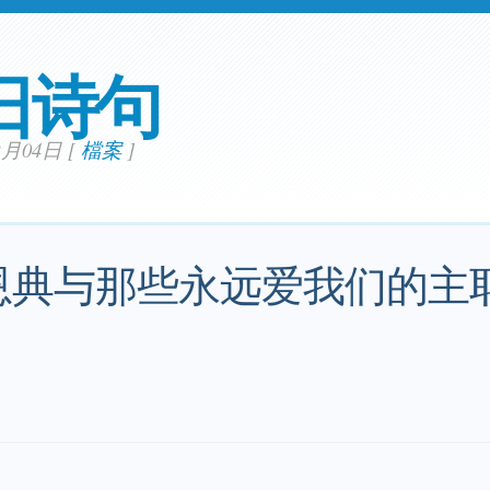
日诗句
02月04日
[
檔案
]
恩典与那些永远爱我们的主