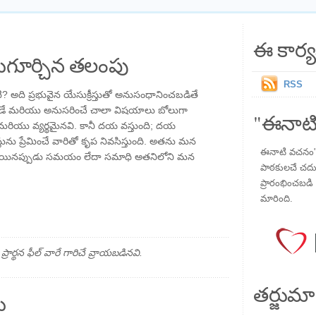
ఈ కార్య
గూర్చిన తలంపు
RSS
టి? అది ప్రభువైన యేసుక్రీస్తుతో అనుసంధానించబడితే
పడే మరియు అనుసరించే చాలా విషయాలు బోలుగా
"ఈనాటి
 మరియు వ్యర్థమైనవి. కానీ దయ వస్తుంది; దయ
తును ప్రేమించే వారితో కృప నివసిస్తుంది. అతను మన
ఈనాటి వచనం" ప
అయినప్పుడు సమయం లేదా సమాధి అతనిలోని మన
పాఠకులచే చదువు
ప్రారంభించబడి ,
మారింది.
్థన ఫీల్ వారే గారిచే వ్రాయబడినవి.
తర్జుమా
ు