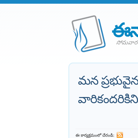
ఈన
సోమవారం 
మన ప్రభువైన 
వారికందరికిన
ఈ కార్యక్రమంలో చేరండి: