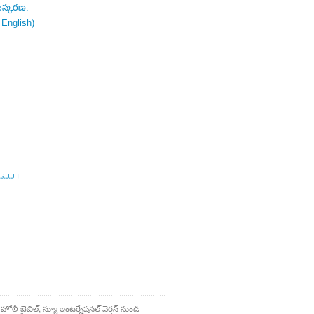
ంస్కరణ:
 English)
اللغة
 హోలీ బైబిల్, న్యూ ఇంటర్నేషనల్ వెర్షన్ నుండి