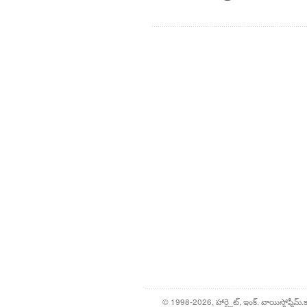
© 1998-2026, హార్ట్లైట్, ఇంక్. వాయిస్హోఫ్హీమ్.