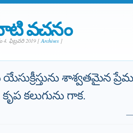
ాటి వచనం
4. ఫిబ్రవరి 2019
[
Archives
]
యేసుక్రీస్తును శాశ్వతమైన ప్రేమ
ి కృప కలుగును గాక.