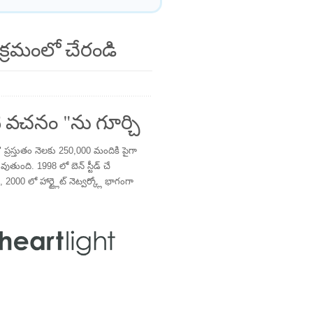
క్రమంలో చేరండి
 వచనం "ను గూర్చి
్రస్తుతం నెలకు 250,000 మందికి పైగా
తుంది. 1998 లో బెన్ స్టీడ్ చే
 2000 లో హార్ట్లైట్ నెట్వర్క్లో భాగంగా