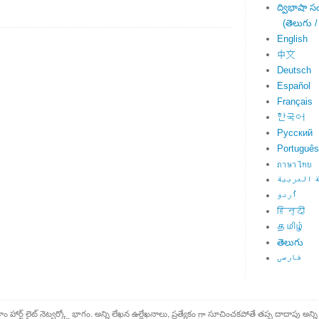
ద్విభాషా స
(తెలుగు /
English
中文
Deutsch
Español
Français
한국어
Русский
Português
ภาษาไทย
 العربية
اُردو
हिन्दी
தமிழ்
తెలుగు
فارسی
కాం హార్ట్ లైట్ నెట్వర్క్లో భాగం. అన్ని లేఖన ఉల్లేఖనాలు, ప్రత్యేకం గా సూచించకపోతే తప్ప దాదాపు అన్ని