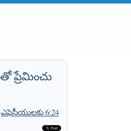
తో ప్రేమించు
—
ఎఫెసీయులకు 6:24