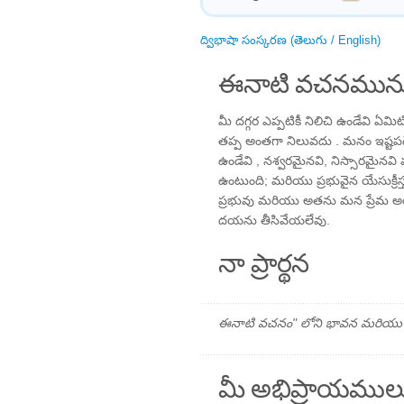
ద్విభాషా సంస్కరణ (తెలుగు / English)
ఈనాటి వచనమును
మీ దగ్గర ఎప్పటికీ నిలిచి ఉండేవి ఏమి
తప్ప అంతగా నిలువదు . మనం ఇష్ట
ఉండేవి , నశ్వరమైనవి, నిస్సారమైనవి
ఉంటుంది; మరియు ప్రభువైన యేసుక్రీస్
ప్రభువు మరియు అతను మన ప్రేమ 
దయను తీసివేయలేవు.
నా ప్రార్థన
ఈనాటి వచనం" లోని భావన మరియు ప్రార
మీ అభిప్రాయముల