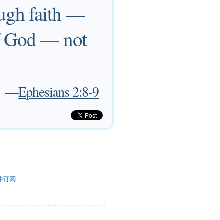
ough faith —
 of God — not
—
Ephesians 2:8-9
件订阅