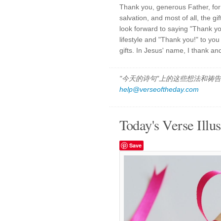
Thank you, generous Father, for the
salvation, and most of all, the gi
look forward to saying "Thank y
lifestyle and "Thank you!" to you
gifts. In Jesus' name, I thank a
"今天的诗句"上的这些想法和祷告都
help@verseoftheday.com
Today's Verse Illus
Save