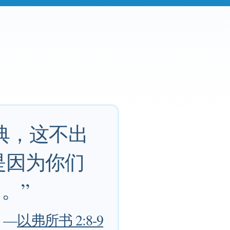
典，这不出
是因为你们
。”
—
以弗所书 2:8-9