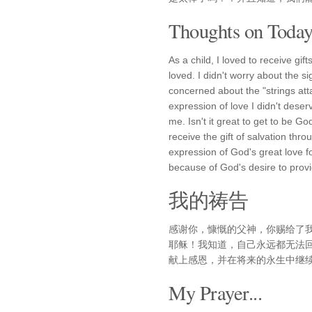
Thoughts on Today'
As a child, I loved to receive gif
loved. I didn't worry about the s
concerned about the "strings attac
expression of love I didn't dese
me. Isn't it great to get to be G
receive the gift of salvation thro
expression of God's great love fo
because of God's desire to provid
我的祷告
感谢你，慷慨的父神，你赐给了
耶稣！我知道，自己永远都无法
献上感恩，并在将来的永生中继
My Prayer...