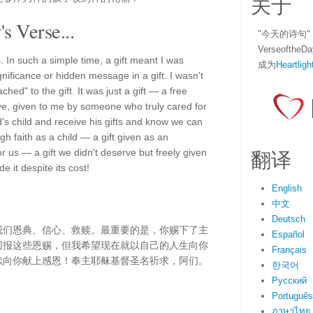
关于
s Verse...
"今天的诗句
Verseofth
ts. In such a simple time, a gift meant I was
成为
Heartligh
ignificance or hidden message in a gift. I wasn't
hed" to the gift. It was just a gift — a free
rve, given to me by someone who truly cared for
od's child and receive his gifts and know we can
ugh faith as a child — a gift given as an
翻译
r us — a gift we didn't deserve but freely given
e it despite its cost!
English
中文
Deutsch
我们恩典、信心、救赎。最重要的是，你赐下了主
Español
回报这些恩赐，但我希望现在就以自己的人生向你
Français
续向你献上感恩！奉主耶稣基督圣名祈求，阿们。
한국어
Русский
Português
ภาษาไทย