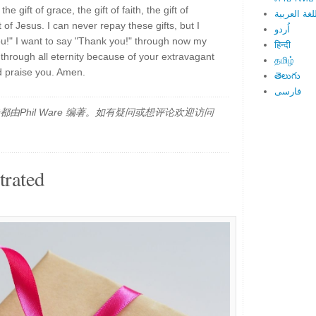
 gift of grace, the gift of faith, the gift of
لغة العربية
ft of Jesus. I can never repay these gifts, but I
اُردو
ou!" I want to say "Thank you!" through now my
हिन्दी
 through all eternity because of your extravagant
தமிழ்
nd praise you. Amen.
తెలుగు
فارسی
由Phil Ware 编著。如有疑问或想评论欢迎访问
trated