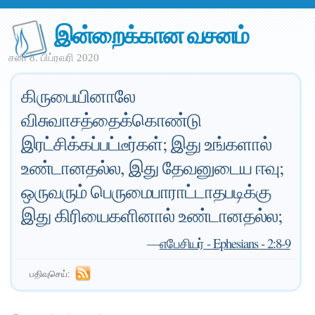
இன்றைக்கான வசனம்
சனி 8. பிப்ரவரி 2020
கிருபையினாலே
விசுவாசத்தைக்கொண்டு
இரட்சிக்கப்பட்டீர்கள்; இது உங்களால்
உண்டானதல்ல, இது தேவனுடைய ஈவு;
ஒருவரும் பெருமைபாராட்டாதபடிக்கு
இது கிரியைகளினால் உண்டானதல்ல;
—
எபேசியர் - Ephesians - 2:8-9
பதிவுசெய்: