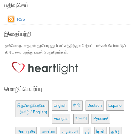
பதிவுசெய்
RSS
இதைப்பற்றி
ஒவ்வொரு மாதமும் தற்பொழுது 5 லட்சத்திற்கும் மேற்பட்ட மக்கள் வேர்ஸ் ஆப்
தி டே வை படித்து பயன் பெறுகிறார்கள்.
மொழிப்பெயர்ப்பு
இருமொழிப்பதிப்பு:
English
中文
Deutsch
Español
(தமிழ் / English)
Français
한국어
Русский
Português
ภาษาไทย
اللغة العربية
اُردو
हिन्दी
தமிழ்