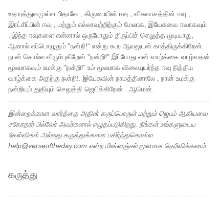
உதாரத்துவமுள்ள பிதாவே , கிருபையின் ஈவு , விசுவாசத்தின் ஈவு ,
இரட்சிப்பின் ஈவு , மற்றும் எல்லாவற்றிற்கும் மேலாக, இயேசுவை ஈவாகவும்
. இந்த ஈவுகளை என்னால் ஒருபோதும் திருப்பிச் செலுத்த முடியாது,
ஆனால் எப்பொழுதும் "நன்றி!" என்று கூற ஆவலுடன் காத்திருக்கிறேன்.
நான் சொல்ல விரும்புகிறேன் "நன்றி!" இப்போது என் வாழ்க்கை வாழ்வதன்
மூலமாகவும் உமக்கு "நன்றி!" உம் மூலமாக விலையுயர்ந்த ஈவு நித்திய
வாழ்க்கை அதற்கு நன்றி!. இயேசுவின் நாமத்தினாலே , நான் உமக்கு
நன்றியும் துதியும் செலுத்தி ஜெபிக்கிறேன் . ஆமென்.
இன்றைக்கான வார்த்தை அதின் கருப்பொருள் மற்றும் ஜெபம் ஆகியவை
சகோதரர் பில்வேர் அவர்களால் எழுதப்படுகிறது. நீங்கள் உங்களுடைய
கேள்விகள் அல்லது கருத்துக்களை பகிர்ந்துகொள்ள
help@verseoftheday.com என்ற மின்னஞ்சல் மூலமாக தெரிவிக்கலாம்.
கருத்து