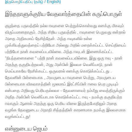
இருமொழிப்பதிப்பு (தமிழ் / English)
இந்தநாளுக்குரிய வேதவார்த்தையின் கருப்பொருள்
குழந்தை பருவத்தில் நல்ல ஈவுகளை பெற்றுக்கொள்வது எனக்கு மிகவும்
விருப்பமானதாகும். அந்த சிறிய பருவத்தில் , ஈவுகளை பெறுவது என்றால்
அதை அதிகமாய் நேசித்தேன். அந்த ஈவுகளில் உள்ள
முக்கியத்துவத்தைப் பற்றியோ அல்லது அதில் மறைக்கப்பட்ட செய்தியைப்
பற்றியோ நான் கவலைப்படவில்லை. அந்த ஈவுடன் இணைக்கப்பட்ட
"நிபந்தனைகளை " பற்றி நான் கவலைப்படவில்லை. இது ஒரு ஈவு - நான்
அதற்கு தகுதியற்றவன், அது அன்பின் இலவச வெளிப்பாடு, நான்
மெய்யாகவே நேசிக்கபட்ட ஒருவரால் எனக்கு கொடுக்கப்பட்டது .
தேவனின் பிள்ளையாக , அவருடைய ஈவுகளை பெற்று, அவருடைய
பிள்ளையாக விசுவாசத்தின் மூலமாய் இரட்சிப்பின் ஈவை பெற முடியும்
என்பதை அறிவது பெரியதல்லவா - தேவனானவர் நம்மீது வைத்திருக்கும்
அதீத அன்பின் வெளிப்பாடாக கொடுக்கப்பட்ட ஈவு - நமக்கு தகுதியற்ற
ஈவாகும் ஆனால் அதற்கு ஒரு பெரிய விலை இருந்தபோதிலும் அதை
வழங்க தேவனுடைய அநாதி சித்தத்தின் காரணமாக நமக்கு இலவசமாக
வழங்கப்பட்டது!
என்னுடைய ஜெபம்