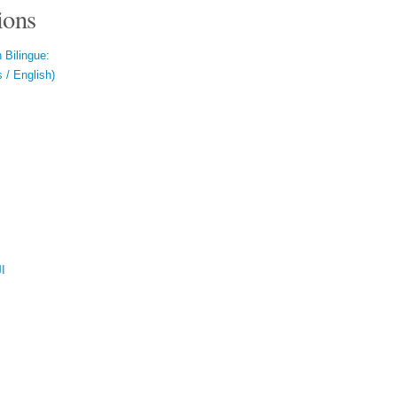
ions
 Bilingue:
 / English)
ال