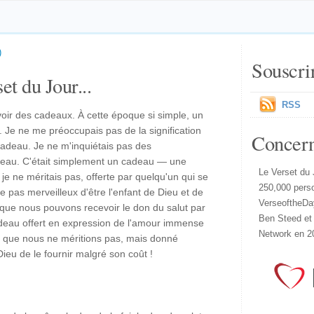
)
Souscri
et du Jour...
RSS
evoir des cadeaux. À cette époque si simple, un
é. Je ne me préoccupais pas de la signification
Concer
deau. Je ne m'inquiétais pas des
adeau. C'était simplement un cadeau — une
Le Verset du 
je ne méritais pas, offerte par quelqu'un qui se
250,000 pers
e pas merveilleux d'être l'enfant de Dieu et de
VerseoftheDa
 que nous pouvons recevoir le don du salut par
Ben Steed et
deau offert en expression de l'amour immense
Network en 2
que nous ne méritions pas, mais donné
ieu de le fournir malgré son coût !