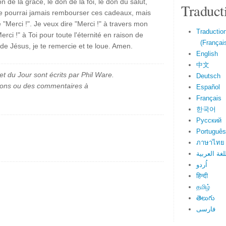
 de la grâce, le don de la foi, le don du salut,
Traduct
 ne pourrai jamais rembourser ces cadeaux, mais
 "Merci !". Je veux dire "Merci !" à travers mon
Traduction
rci !" à Toi pour toute l'éternité en raison de
(Français
 Jésus, je te remercie et te loue. Amen.
English
中文
et du Jour sont écrits par Phil Ware.
Deutsch
ions ou des commentaires à
Español
Français
한국어
Русский
Português
ภาษาไทย
لغة العربية
اُردو
हिन्दी
தமிழ்
తెలుగు
فارسی