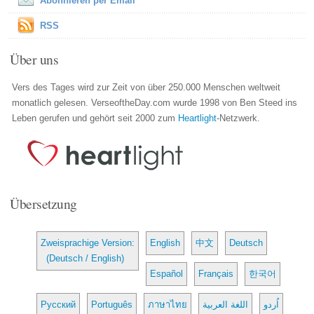
Abonnieren per Email
RSS
Über uns
Vers des Tages wird zur Zeit von über 250.000 Menschen weltweit
monatlich gelesen. VerseoftheDay.com wurde 1998 von Ben Steed ins
Leben gerufen und gehört seit 2000 zum
Heartlight
-Netzwerk.
Übersetzung
Zweisprachige Version:
English
中文
Deutsch
(Deutsch / English)
Español
Français
한국어
Русский
Português
ภาษาไทย
اللغة العربية
اُردو