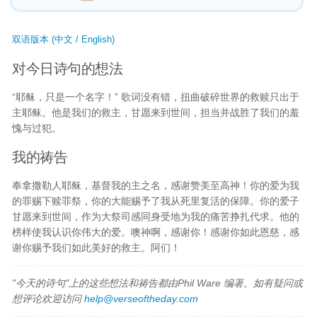
双语版本 (中文 / English)
对今日诗句的想法
“耶稣，只是一个名字！” 歌词没有错，扭曲破碎世界的救赎只出于
主耶稣。他是我们的救主，甘愿来到世间，担当并战胜了我们的羞
愧与过犯。
我的祷告
奉拿撒勒人耶稣，基督我的主之名，感谢赞美至高神！你的爱为我
的罪赐下赎罪祭，你的大能赐予了我从死里复活的保障。你的爱子
甘愿来到世间，作为大祭司感同身受地为我的痛苦挣扎代求。他的
榜样使我认识你伟大的爱。噢神啊，感谢你！感谢你如此恩慈，感
谢你赐予我们如此美好的救主。阿们！
"今天的诗句"上的这些想法和祷告都由Phil Ware 编著。如有疑问或
想评论欢迎访问
help@verseoftheday.com