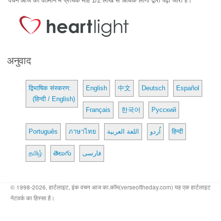
वचन आज का वर्तमान में प्रत्येक माह 1/2 लाख से अधिक लोगों द्वारा पढ़ा जारा है।
अनुवाद
द्विभाषिक संस्करण:
English
中文
Deutsch
Español
(हिन्दी / English)
Français
한국어
Русский
Português
ภาษาไทย
اللغة العربية
اُردو
हिन्दी
தமிழ்
తెలుగు
فارسی
© 1998-2026, हार्टलाइट, इंक वचन आज का.कॉम(verseoftheday.com) यह एक हार्टलाइट
नेटवर्क का हिस्सा है।