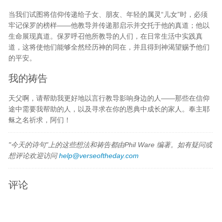
当我们试图将信仰传递给子女、朋友、年轻的属灵“儿女”时，必须
牢记保罗的榜样——他教导并传递那启示并交托于他的真道；他以
生命展现真道。保罗呼召他所教导的人们，在日常生活中实践真
道，这将使他们能够全然经历神的同在，并且得到神渴望赐予他们
的平安。
我的祷告
天父啊，请帮助我更好地以言行教导影响身边的人——那些在信仰
途中需要我帮助的人，以及寻求在你的恩典中成长的家人。奉主耶
稣之名祈求，阿们！
"今天的诗句"上的这些想法和祷告都由Phil Ware 编著。如有疑问或
想评论欢迎访问
help@verseoftheday.com
评论