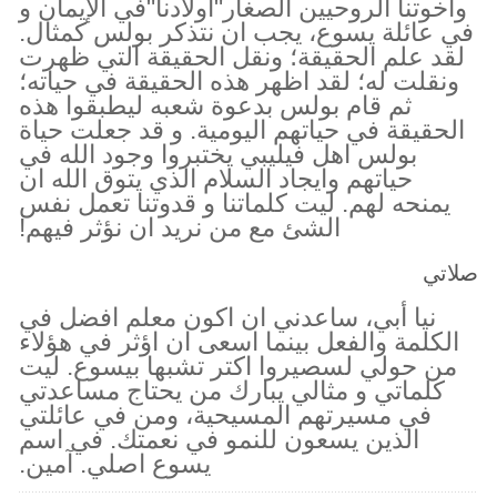
واخوتنا الروحيين الصغار"اولادنا"في الإيمان و
في عائلة يسوع، يجب ان نتذكر بولس كمثال.
لقد علم الحقيقة؛ ونقل الحقيقة التي ظهرت
ونقلت له؛ لقد اظهر هذه الحقيقة في حياته؛
ثم قام بولس بدعوة شعبه ليطبقوا هذه
الحقيقة في حياتهم اليومية. و قد جعلت حياة
بولس اهل فيليبي يختبروا وجود الله في
حياتهم وايجاد السلام الذي يتوق الله ان
يمنحه لهم. ليت كلماتنا و قدوتنا تعمل نفس
الشئ مع من نريد ان نؤثر فيهم!
صلاتي
نيا أبي، ساعدني ان اكون معلم افضل في
الكلمة والفعل بينما اسعى ان اؤثر في هؤلاء
من حولي لسصيروا اكتر تشبها بيسوع. ليت
كلماتي و مثالي يبارك من يحتاج مساعدتي
في مسيرتهم المسيحية، ومن في عائلتي
الذين يسعون للنمو في نعمتك. في اسم
يسوع اصلي. آمين.