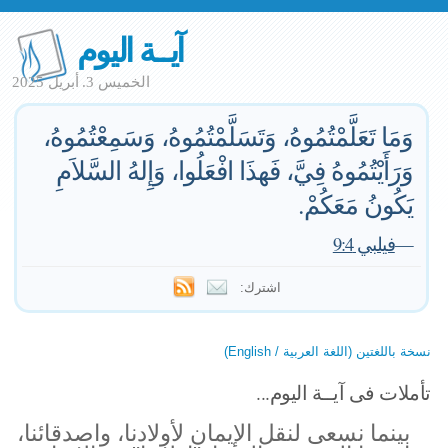
آيــة اليوم
الخميس 3. أبريل 2025
وَمَا تَعَلَّمْتُمُوهُ، وَتَسَلَّمْتُمُوهُ، وَسَمِعْتُمُوهُ،
وَرَأَيْتُمُوهُ فِيَّ، فَهذَا افْعَلُوا، وَإِلهُ السَّلاَمِ
يَكُونُ مَعَكُمْ.
—
فيلبي 9:4
اشترك:
نسخة باللغتين (اللغة العربية / English)
تأملات فى آيــة اليوم...
بينما نسعى لنقل الإيمان لأولادنا، واصدقائنا،