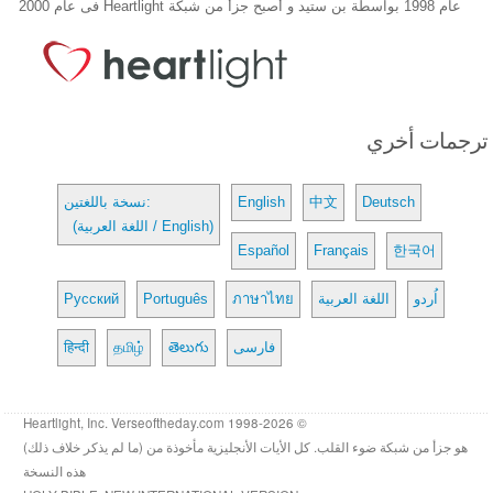
عام 1998 بواسطة بن ستيد و أصبح جزأ من شبكة Heartlight فى عام 2000
ترجمات أخري
Deutsch
中文
English
نسخة باللغتين:
(اللغة العربية / English)
Español
Français
한국어
اُردو
اللغة العربية
ภาษาไทย
Português
Русский
فارسی
తెలుగు
தமிழ்
हिन्दी
© 1998-2026 Heartlight, Inc. Verseoftheday.com
هو جزأ من شبكة ضوء القلب. كل الأيات الأنجليزية مأخوذة من (ما لم يذكر خلاف ذلك)
هذه النسخة