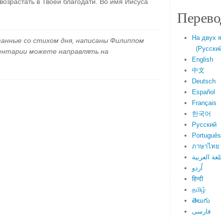
возрастать в Твоей благодати. Во имя Иисуса
Перево
На двух 
занные со стихом дня, написаны Филиппом
(Русский 
ментарии можете направлять на
English
中文
Deutsch
Español
Français
한국어
Русский
Português
ภาษาไทย
لغة العربية
اُردو
हिन्दी
தமிழ்
తెలుగు
فارسی