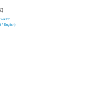
д
языках:
/ English)
ال