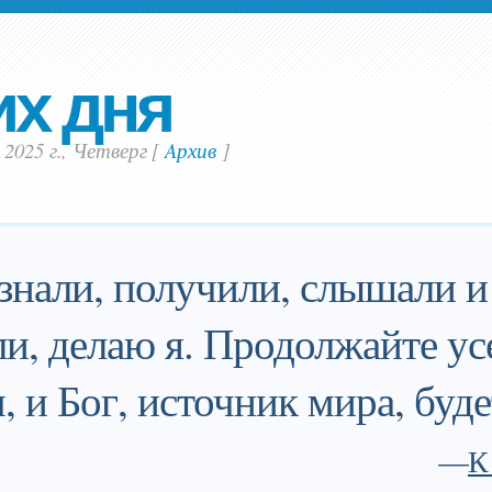
их дня
 2025 г., Четверг
[
Aрхив
]
узнали, получили, слышали и 
ли, делаю я. Продолжайте ус
, и Бог, источник мира, буде
—
К