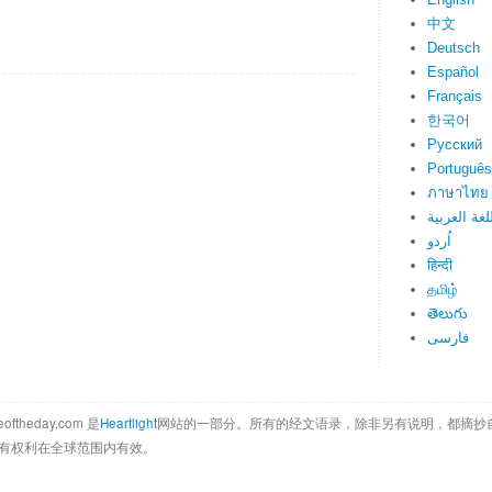
中文
Deutsch
Español
Français
한국어
Русский
Português
ภาษาไทย
لغة العربية
اُردو
हिन्दी
தமிழ்
తెలుగు
فارسی
eoftheday.com 是
Heartlight
网站的一部分。所有的经文语录，除非另有说明，都摘抄
ica公司所有权利在全球范围内有效。