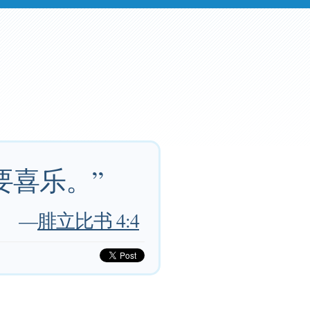
要喜乐。”
—
腓立比书 4:4