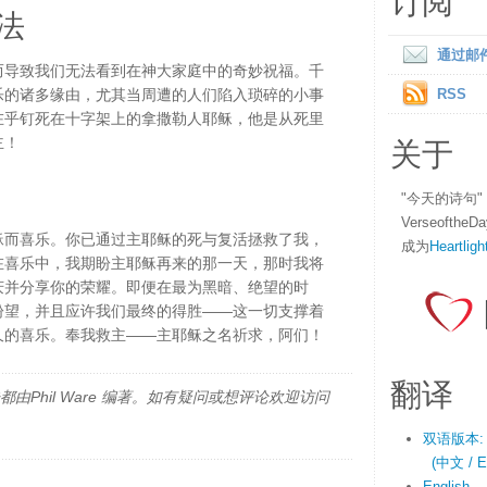
订阅
法
通过邮
而导致我们无法看到在神大家庭中的奇妙祝福。千
乐的诸多缘由，尤其当周遭的人们陷入琐碎的小事
RSS
在乎钉死在十字架上的拿撒勒人耶稣，他是从死里
关于
主！
"今天的诗句
Verseofth
稣而喜乐。你已通过主耶稣的死与复活拯救了我，
成为
Heartligh
在喜乐中，我期盼主耶稣再来的那一天，那时我将
庆并分享你的荣耀。即便在最为黑暗、绝望的时
盼望，并且应许我们最终的得胜——这一切支撑着
久的喜乐。奉我救主——主耶稣之名祈求，阿们！
翻译
由Phil Ware 编著。如有疑问或想评论欢迎访问
双语版本:
(中文 / En
English