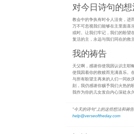
对今日诗句的想
教会中的争执有时令人沮丧，进
万不可忽视我们能够在主里面喜
或时。让我们牢记，我们的盼望
复活的主，永远与我们同在的救
我的祷告
天父啊，感谢你使我因认识主耶
使我因着你的救赎而充满喜乐。
与所有盼望主再来的人们一同欢
刻，我仍感谢你赐予我们火热的
我作为你的儿女发自内心深处永
"今天的诗句"上的这些想法和祷告都
help@verseoftheday.com