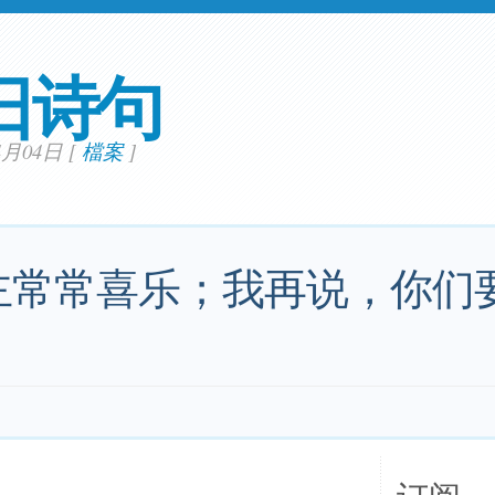
日诗句
04月04日
[
檔案
]
主常常喜乐；我再说，你们