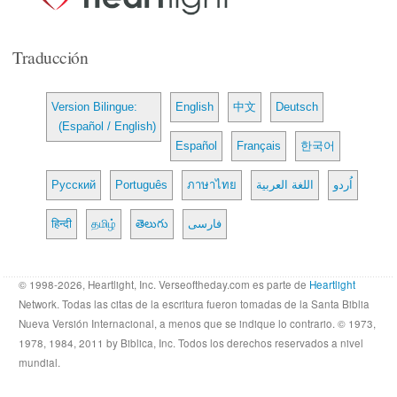
Traducción
Version Bilingue:
English
中文
Deutsch
(Español / English)
Español
Français
한국어
Русский
Português
ภาษาไทย
اللغة العربية
اُردو
हिन्दी
தமிழ்
తెలుగు
فارسی
© 1998-2026, Heartlight, Inc. Verseoftheday.com es parte de
Heartlight
Network. Todas las citas de la escritura fueron tomadas de la Santa Biblia
Nueva Versión Internacional, a menos que se indique lo contrario. © 1973,
1978, 1984, 2011 by Biblica, Inc. Todos los derechos reservados a nivel
mundial.