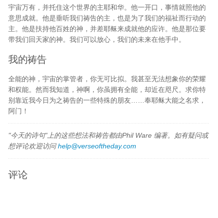
宇宙万有，并托住这个世界的主耶和华。他一开口，事情就照他的
意思成就。他是垂听我们祷告的主，也是为了我们的福祉而行动的
主。他是扶持他百姓的神，并差耶稣来成就他的应许。他是那位要
带我们回天家的神。我们可以放心，我们的未来在他手中。
我的祷告
全能的神，宇宙的掌管者，你无可比拟。我甚至无法想象你的荣耀
和权能。然而我知道，神啊，你虽拥有全能，却近在咫尺。求你特
别靠近我今日为之祷告的一些特殊的朋友……奉耶稣大能之名求，
阿门！
"今天的诗句"上的这些想法和祷告都由Phil Ware 编著。如有疑问或
想评论欢迎访问
help@verseoftheday.com
评论