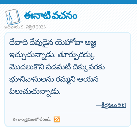
ఈనాటి వచనం
ఆదివారం 9. ఏప్రిల్ 2023
దేవాది దేవుడైన యెహోవా ఆజ్ఞ
ఇచ్చుచున్నాడు. తూర్పుదిక్కు
మొదలుకొని పడమటి దిక్కువరకు
భూనివాసులను రమ్మని ఆయన
పిలుచుచున్నాడు.
—
కీర్తనలు 50:1
ఈ కార్యక్రమంలో చేరండి: