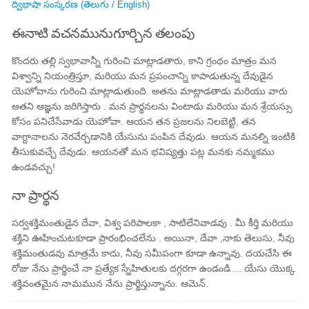
ద్విభాషా సంస్కరణ (తెలుగు / English)
ఈనాటి వచనమునుగూర్చిన తలంపు
కొందరు తల్లి స్వభావాన్నీ గురించి మాట్లాడతారు, కాని గ్రంథం మాత్రం మన
విశ్వాన్ని నియంత్రిస్తూ, మరియు మన ప్రపంచాన్ని కాపాడుతున్న దేవుడైన
యెహోవాను గురించి మాట్లాడుతుంది. అతను మాట్లాడతాడు మరియు వారు
అతని ఆజ్ఞను జరిగిస్తారు . మన ప్రార్థనలను వింటాడు మరియు మన శ్రేయస్సు
కోసం పనిచేసేవాడు యెహోవా. ఆయన తన ప్రజలను నిలబెట్టి, తన
వాగ్దానాలను నెరవేర్చడానికి యేసును పంపిన దేవుడు. ఆయన మనల్ని ఇంటికి
తీసుకువచ్చే దేవుడు. ఆయనతో మన భవిష్యత్తు పట్ల మనకు నమ్మకము
ఉండవచ్చు!
నా ప్రార్థన
సర్వశక్తిమంతుడైన దేవా, విశ్వ పరిపాలకా , సాటిలేనివాడవు . మీ కీర్తి మరియు
శక్తిని ఊహించుటకూడా ప్రారంభించలేను . అయినా, దేవా ,నాకు తెలుసు, నీవు
శక్తిమంతుడవు మాత్రమే కాదు, నీవు సమీపంగా కూడా ఉన్నావు. దయచేసి ఈ
రోజు నేను ప్రార్థించే నా ప్రత్యేక స్నేహితులకు దగ్గరగా ఉండండి ... యేసు యొక్క
శక్తివంతమైన నామమున నేను ప్రార్థిస్తున్నాను. ఆమెన్.