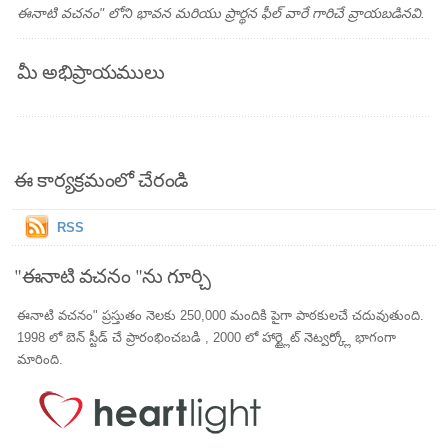
ఈనాటి వచనం" లోని భావన మరియు ప్రార్థన ఫీల్ వారే గారిచే వ్రాయబడినవి.
మీ అభిప్రాయములు
ఈ కార్యక్రమంలో చేరండి
RSS
"ఈనాటి వచనం "ను గూర్చి
ఈనాటి వచనం" ప్రస్తుతం నెలకు 250,000 మందికి పైగా పాఠకులచే చదువుతుంది.
1998 లో బెన్ స్టీడ్ చే ప్రారంభించబడి , 2000 లో హార్ట్లైట్ నెట్వర్క్లో భాగంగా
మారింది.