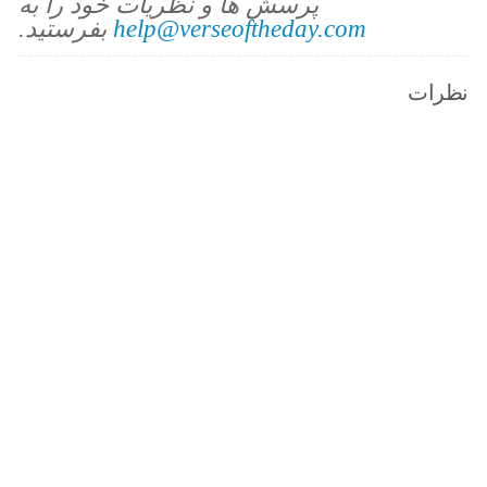
پرسش ها و نظریات خود را به
help@verseoftheday.com
بفرستید.
نظرات