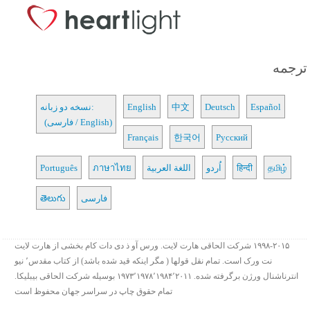
ترجمه
Español
Deutsch
中文
English
نسخه دو زبانه:
(فارسی / English)
Français
한국어
Русский
தமிழ்
हिन्दी
اُردو
اللغة العربية
ภาษาไทย
Português
فارسی
తెలుగు
۱۹۹۸-۲۰۱۵ شرکت الحاقی هارت لایت. ورس آو ذ دی دات کام بخشی از هارت لایت
نت ورک است. تمام نقل قولها ( مگر اینکه قید شده باشد) از کتاب مقدس٬ نیو
انترناشنال ورژن برگرفته شده. ۱۹۷۳٬۱۹۷۸٬۱۹۸۴٬۲۰۱۱ بوسیله شرکت الحاقی بیبلیکا.
تمام حقوق چاپ در سراسر جهان محفوظ است