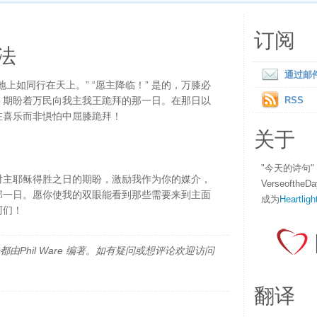
订阅
法
通过邮
上如同行在天上。” “愿主降临！” 是的，万膝必
，期盼着万民向我主我王跪拜的那一日。在那日以
RSS
在喜乐而非惧怕中屈膝跪拜！
关于
"今天的诗句
对主耶稣得胜之日的期盼，激励我作为你的媒介，
Verseofth
那一日。愿你使我的双眼能看到那些需要来到主面
成为
Heartligh
阿们！
由Phil Ware 编著。如有疑问或想评论欢迎访问
翻译