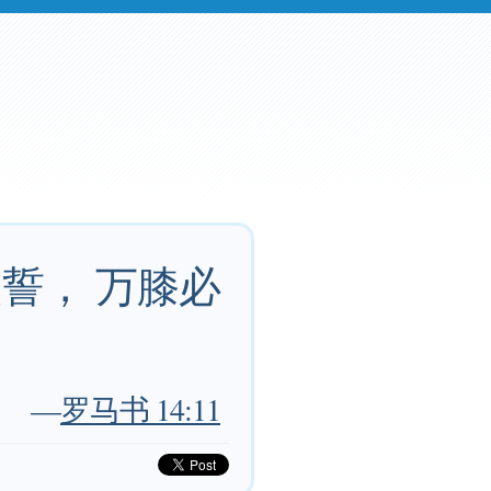
誓， 万膝必
—
罗马书 14:11