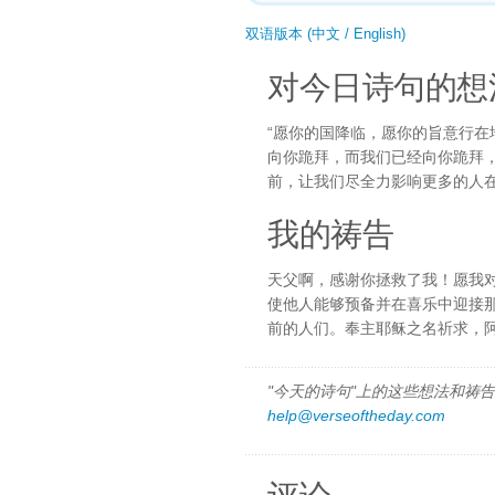
双语版本 (中文 / English)
对今日诗句的想
“愿你的国降临，愿你的旨意行在地
向你跪拜，而我们已经向你跪拜
前，让我们尽全力影响更多的人
我的祷告
天父啊，感谢你拯救了我！愿我
使他人能够预备并在喜乐中迎接
前的人们。奉主耶稣之名祈求，
"今天的诗句"上的这些想法和祷告都
help@verseoftheday.com