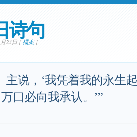
日诗句
04月23日
[
檔案
]
： 主说，‘我凭着我的永生起
 万口必向我承认。’”