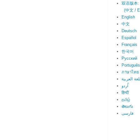
双语版本:
(中文 / En
English
中文
Deutsch
Español
Français
한국어
Русский
Português
ภาษาไทย
لغة العربية
اُردو
हिन्दी
தமிழ்
తెలుగు
فارسی