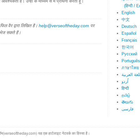
वश्यकता है। उन्हीं के माध्यम से मैं प्रार्थना करता हूँ।
(हिन्दी / E
English
中文
िल वैर द्वारा लिखित है।
help@verseoftheday.com
पर
Deutsch
 भेज सकते है।
Español
Français
한국어
Русский
Português
ภาษาไทย
لغة العربية
اُردو
हिन्दी
தமிழ்
తెలుగు
فارسی
(verseoftheday.com) यह एक हार्टलाइट नेटवर्क का हिस्सा है।