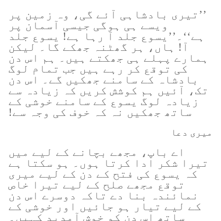
’’تیری بادشاہی آئے گی، وہ زمین پر
ویسے ہی ہوگی جیسی آسمان پر
ہے‘‘۔’’یسوع جلد آ رہا ہے! یسوع جلد
آ! ہاں، ہر گھٹنہ جھکے گا۔ لیکن
ہمارے پہلے ہی جھکتے ہیں۔ ہم اس دن
کی توقع کر رہے ہیں جب تمام لوگ
بادشاہ کے سامنے جھکیں گے۔ اس دن
تک، آئیں ہم کوشش کریں کہ زیادہ سے
زیادہ لوگ یسوع کے سامنے خوشی کے
ساتھ جھکیں نہ کہ خوف کی وجہ سے!
میری دعا
اے باپ، مجھے بچانے کے لیے میں
تیرا شکر ادا کرتا ہوں۔ ہو سکتا ہے
کہ یسوع کی فتح کے دن کے لیے میری
توقع مجھے صلح کے لیے تیرا خاص
نمائندہ بنا دے تاکہ دوسرے اس دن
کے لیے تیار ہو جائیں اور خوشی کے
ساتھ اس دن کو خوش آمدید کہیں۔