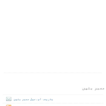
ممبر بنیں
بذریعہ ای۔میل ممبر بنیں