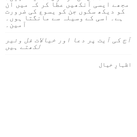
مجھے ایسی آنکھیں عطا کر کہ میں ان
کو دیکھ سکوں جن کو یسوع کی ضرورت
ہے۔ اسی کے وسیلہ سے مانگتا ہوں۔
آمین۔
آج کی آیت پر دعا اور خیالات فل وئیر
لکھتے ہیں
اظہارِ خیال