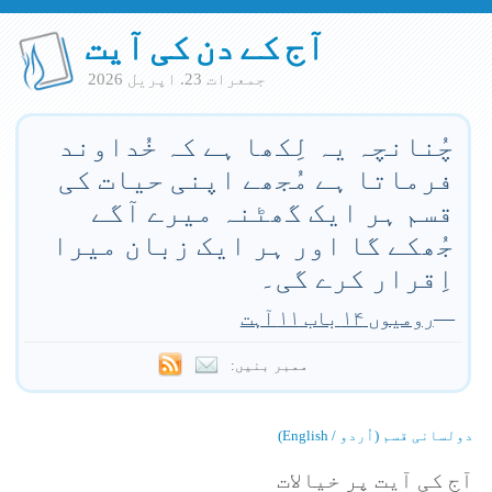
آج کے دن کی آیت
جمعرات 23. اپريل 2026
چُنانچہ یہ لِکھا ہے کہ خُداوند
فرماتا ہے مُجھے اپنی حیات کی
قسم ہر ایک گھٹنہ میرے آگے
جُھکے گا اور ہر ایک زبان میرا
اِقرار کرے گی۔
—
رومیوں ۱۴ باب ۱۱ آہت
ممبر بنیں:
دولسانی قسم (اُردو / English)
آج کی آیت پر خیالات