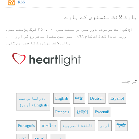
RSS
ہارٹ لائٹ منسٹری کے بارے
آج کی آیت موجودہ دور میں ہر مہنے میں ۲۵۰،۰۰۰ لوگ پڑھتے ہیں۔
ورس آف دا ڈے ڈاٹ کام ۱۹۹۸ میں بین سٹیڈ نے شروع کی اور۲۰۰۰
ہائی لائٹ نیٹورک کا حصہ بن گئی۔
ترجمہ
Español
Deutsch
中文
English
دولسانی قسم:
(اُردو / English)
Français
한국어
Русский
हिन्दी
اُردو
اللغة العربية
ภาษาไทย
Português