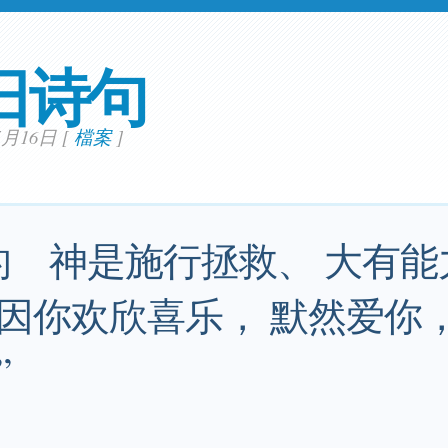
日诗句
05月16日
[
檔案
]
的 神是施行拯救、 大有能
因你欢欣喜乐， 默然爱你
”