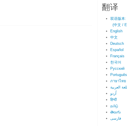
翻译
双语版本:
(中文 / En
English
中文
Deutsch
Español
Français
한국어
Русский
Português
ภาษาไทย
لغة العربية
اُردو
हिन्दी
தமிழ்
తెలుగు
فارسی