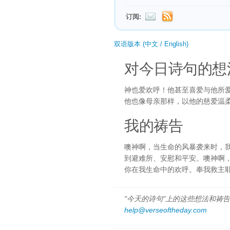
订阅:
双语版本 (中文 / English)
对今日诗句的想
神也爱欢呼！他甚至喜爱与他所
他也像母亲那样，以他的慈爱温
我的祷告
噢神啊，当生命的风暴袭来时，
到避难所、安慰和平安。噢神啊
你在我生命中的欢呼。奉我救主
"今天的诗句"上的这些想法和祷告都
help@verseoftheday.com