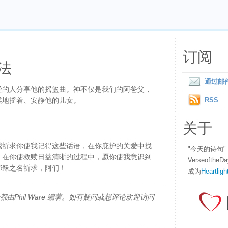
订阅
法
通过邮
爱的人分享他的摇篮曲。神不仅是我们的阿爸父，
柔地摇着、安静他的儿女。
RSS
关于
我祈求你使我记得这些话语，在你庇护的关爱中找
"今天的诗句
，在你使救赎日益清晰的过程中，愿你使我意识到
Verseofth
耶稣之名祈求，阿们！
成为
Heartligh
由Phil Ware 编著。如有疑问或想评论欢迎访问