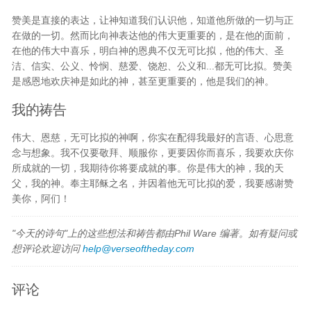
赞美是直接的表达，让神知道我们认识他，知道他所做的一切与正
在做的一切。然而比向神表达他的伟大更重要的，是在他的面前，
在他的伟大中喜乐，明白神的恩典不仅无可比拟，他的伟大、圣
洁、信实、公义、怜悯、慈爱、饶恕、公义和...都无可比拟。赞美
是感恩地欢庆神是如此的神，甚至更重要的，他是我们的神。
我的祷告
伟大、恩慈，无可比拟的神啊，你实在配得我最好的言语、心思意
念与想象。我不仅要敬拜、顺服你，更要因你而喜乐，我要欢庆你
所成就的一切，我期待你将要成就的事。你是伟大的神，我的天
父，我的神。奉主耶稣之名，并因着他无可比拟的爱，我要感谢赞
美你，阿们！
"今天的诗句"上的这些想法和祷告都由Phil Ware 编著。如有疑问或
想评论欢迎访问
help@verseoftheday.com
评论