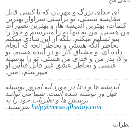
اى خداى بزرگ و مهربان كه با كسى قابل
مقايسه نيستى، تو براستى سزاوار بهترين
كلمات، بهترين انديشه ها، و بهترين تصورات
من هستى. من نه تنها تو را ميپرستم و خود را
بتو تسليم ميكنم، بلكه از اين شادى ميكنم
بخاطر آنكه هستى و بخاطر آنچه كه انجام
داده اى، و مشتاق كار تو در آينده هستم. تو
والا، پدر من و خداى من هستى. تو را بوسيله
عيسى و بخاطر عشق غير قابل قياس او
ميپرستم. آمين.
اندیشه ها و دعا در مورد آیه امروز بوسیله
فیل ور نوشته شده است. شما می توانید
پرسش ها و نظریات خود را به
help@verseoftheday.com
بفرستید.
نظرات