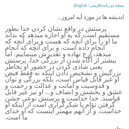
نسخه دو زبانه (فارسی / English)
اندیشه ها در مورد آیه امروز...
پرستش در واقع نشان کردن خدا بطور
مستقیم است که به او اجازه میدهد که بداند
ما او را برای آنچه که هست و برای آنچه که
انجام داده است، و برای آنچه که انجام
میدهد، ارج نهاده و تقدیرش مینماییم. اما
بیشتر از آگاه شدن از بزرگى خدا، پرستش
يعنى شادى كردن در حضور او بخاطر
بزرگيش و تشخيص دادن اينكه نه فقط فيض
او غير قابل قياس است، بلكه بزرگى و توان
و قدوسيت و امانت و عدالت و رحمت و
عشق و بخشش و انصاف و... او نيز غير قابل
قياسند. خدا خداست و پرستش نوعى جشن
گرفتن تؤام با شكرگزارى است از اينكه او
خداست، و از آنهم مهمتر اينست كه او خداى
ما است.
دعای من