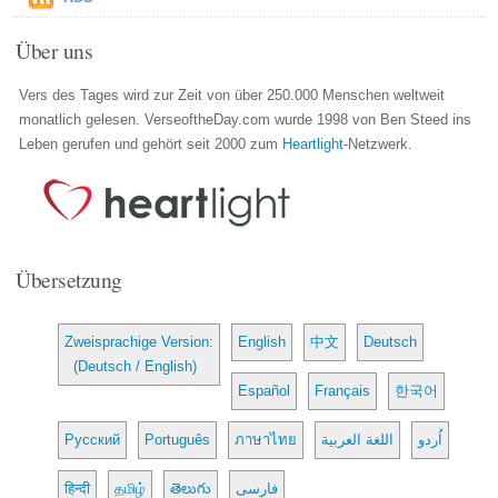
Über uns
Vers des Tages wird zur Zeit von über 250.000 Menschen weltweit
monatlich gelesen. VerseoftheDay.com wurde 1998 von Ben Steed ins
Leben gerufen und gehört seit 2000 zum
Heartlight
-Netzwerk.
Übersetzung
Zweisprachige Version:
English
中文
Deutsch
(Deutsch / English)
Español
Français
한국어
Русский
Português
ภาษาไทย
اللغة العربية
اُردو
हिन्दी
தமிழ்
తెలుగు
فارسی