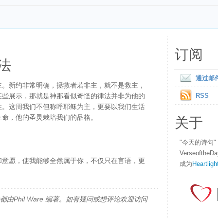
订阅
法
通过邮
主。新约非常明确，拯救者若非主，就不是救主，
某些展示，那就是神那看似奇怪的律法并非为他的
RSS
姓。这周我们不但称呼耶稣为主，更要以我们生活
关于
生命，他的圣灵栽培我们的品格。
"今天的诗句
Verseofth
和意愿，使我能够全然属于你，不仅只在言语，更
成为
Heartligh
由Phil Ware 编著。如有疑问或想评论欢迎访问