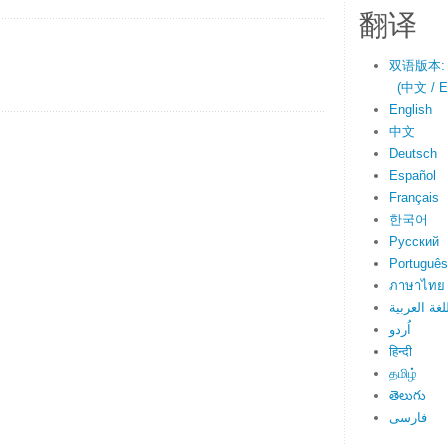
翻译
双语版本:
(中文 / En
English
中文
Deutsch
Español
Français
한국어
Русский
Português
ภาษาไทย
لغة العربية
اُردو
हिन्दी
தமிழ்
తెలుగు
فارسی