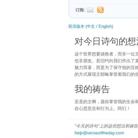
订阅:
双语版本 (中文 / English)
对今日诗句的想
这个世界想要拯救者，而非一位
也非朋友。若旧约向我们作出了
魅力而著，而是为了保守他的百
的方式展现主耶稣掌管着我们的
我的祷告
至圣的主啊，愿你掌管我的生命
在心思意念和行为上。阿们！
"今天的诗句"上的这些想法和祷告都
help@verseoftheday.com