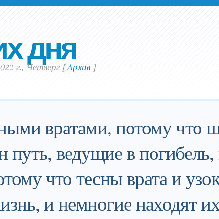
их дня
022 г., Четверг
[
Aрхив
]
ными вратами, потому что ш
н путь, ведущие в погибель,
отому что тесны врата и узок
изнь, и немногие находят их