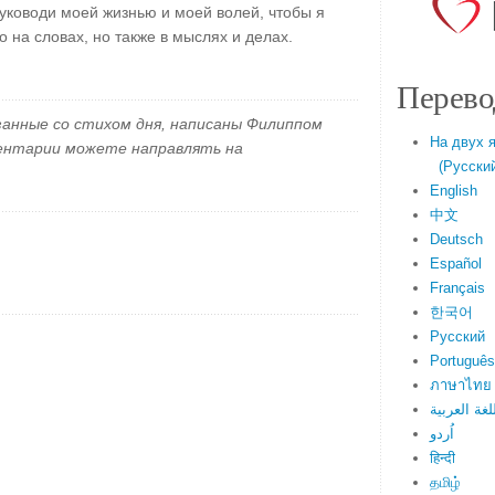
руководи моей жизнью и моей волей, чтобы я
 на словах, но также в мыслях и делах.
Перево
занные со стихом дня, написаны Филиппом
На двух 
ментарии можете направлять на
(Русский 
English
中文
Deutsch
Español
Français
한국어
Русский
Português
ภาษาไทย
لغة العربية
اُردو
हिन्दी
தமிழ்