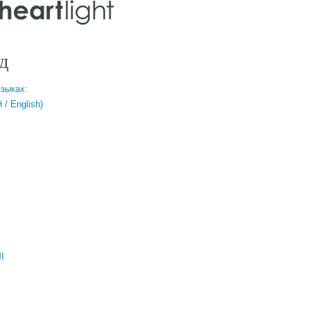
д
языках:
/ English)
ال