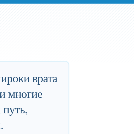
ироки врата
 и многие
 путь,
.