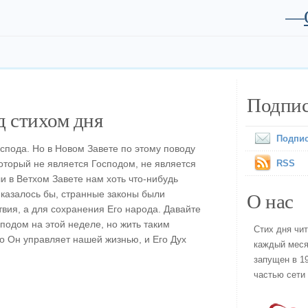
—
Подпис
 стихом дня
Подпис
спода. Но в Новом Завете по этому поводу
который не является Господом, не является
RSS
и в Ветхом Завете нам хоть что-нибудь
О нас
, казалось бы, странные законы были
твия, а для сохранения Его народа. Давайте
подом на этой неделе, но жить таким
Стих дня чи
то Он управляет нашей жизнью, и Его Дух
каждый меся
запущен в 19
частью сети