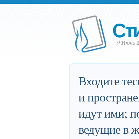
Ст
9 Июнь 2
Входите тес
и простране
идут ими; п
ведущие в ж