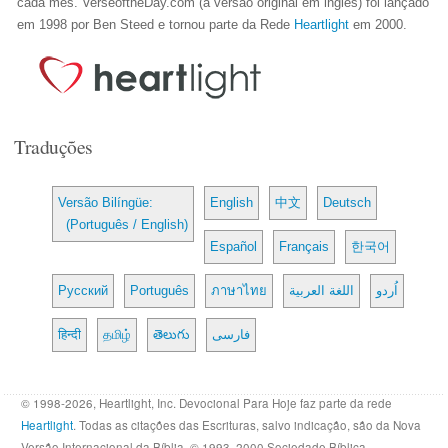
cada mês. VerseoftheDay.com (a versão original em inglês) foi lançado
em 1998 por Ben Steed e tornou parte da Rede
Heartlight
em 2000.
Traduções
Versão Bilíngüe:
English
中文
Deutsch
(Português / English)
Español
Français
한국어
Русский
Português
ภาษาไทย
اللغة العربية
اُردو
हिन्दी
தமிழ்
తెలుగు
فارسی
© 1998-2026, Heartlight, Inc. Devocional Para Hoje faz parte da rede
Heartlight
. Todas as citações das Escrituras, salvo indicação, são da Nova
Versão Internacional da Bíblia. © 1993, 2000 Sociedade Bíblica