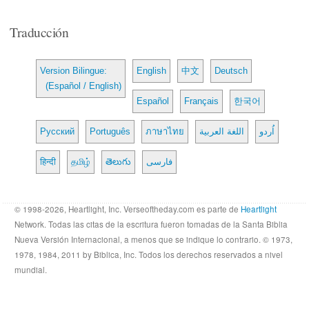
Traducción
Version Bilingue:
English
中文
Deutsch
(Español / English)
Español
Français
한국어
Русский
Português
ภาษาไทย
اللغة العربية
اُردو
हिन्दी
தமிழ்
తెలుగు
فارسی
© 1998-2026, Heartlight, Inc. Verseoftheday.com es parte de
Heartlight
Network. Todas las citas de la escritura fueron tomadas de la Santa Biblia
Nueva Versión Internacional, a menos que se indique lo contrario. © 1973,
1978, 1984, 2011 by Biblica, Inc. Todos los derechos reservados a nivel
mundial.