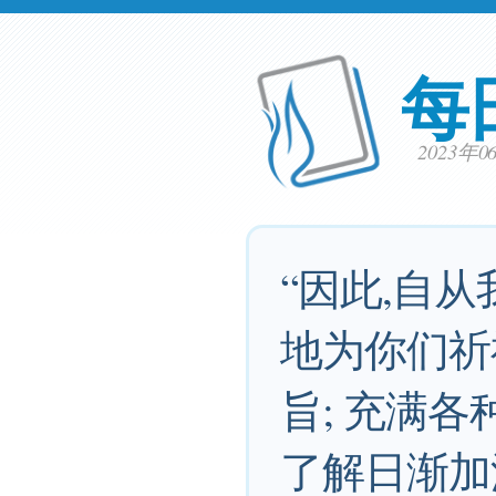
每
2023年
“因此,自
地为你们祈
旨; 充满
了解日渐加