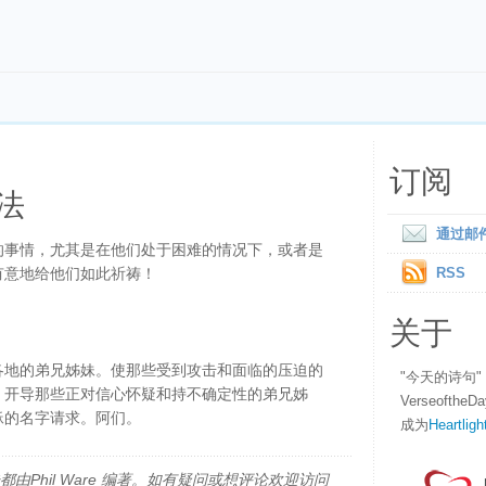
订阅
法
通过邮
的事情，尤其是在他们处于困难的情况下，或者是
有意地给他们如此祈祷！
RSS
关于
各地的弟兄姊妹。使那些受到攻击和面临的压迫的
"今天的诗句
。开导那些正对信心怀疑和持不确定性的弟兄姊
Verseofth
稣的名字请求。阿们。
成为
Heartligh
由Phil Ware 编著。如有疑问或想评论欢迎访问