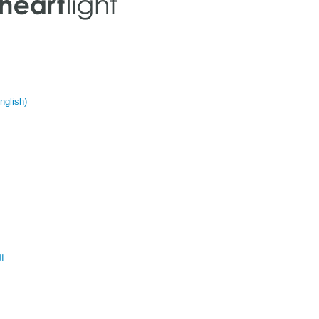
glish)
ال