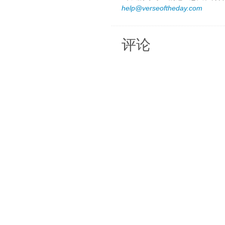
help@verseoftheday.com
评论