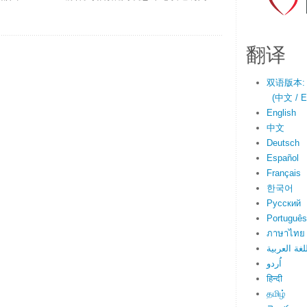
翻译
双语版本:
(中文 / En
English
中文
Deutsch
Español
Français
한국어
Русский
Português
ภาษาไทย
لغة العربية
اُردو
हिन्दी
தமிழ்