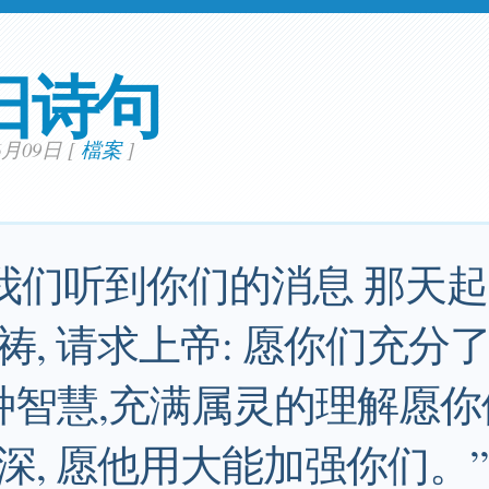
日诗句
06月09日
[
檔案
]
从我们听到你们的消息 那天起
祷, 请求上帝: 愿你们充分
各种智慧,充满属灵的理解愿
深, 愿他用大能加强你们。”