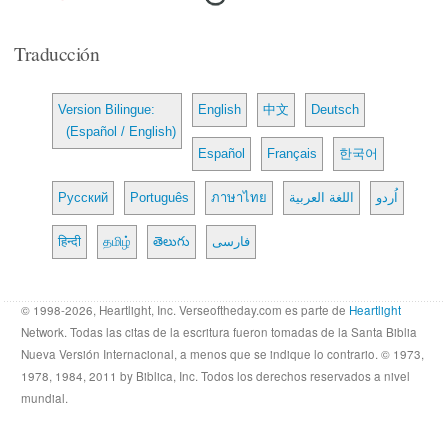
Traducción
Version Bilingue:
English
中文
Deutsch
(Español / English)
Español
Français
한국어
Русский
Português
ภาษาไทย
اللغة العربية
اُردو
हिन्दी
தமிழ்
తెలుగు
فارسی
© 1998-2026, Heartlight, Inc. Verseoftheday.com es parte de
Heartlight
Network. Todas las citas de la escritura fueron tomadas de la Santa Biblia
Nueva Versión Internacional, a menos que se indique lo contrario. © 1973,
1978, 1984, 2011 by Biblica, Inc. Todos los derechos reservados a nivel
mundial.