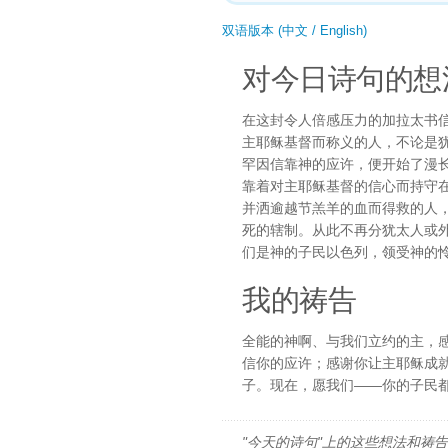
双语版本 (中文 / English)
对今日诗句的想
在这封令人倍感压力的加拉太书
主耶稣基督而称义的人，不论是
罕因信靠神的应许，便开始了漫
靠着对主耶稣基督的信心而持守
并洒逾越节羔羊的血而得救的人
死的辖制。从此不再分犹太人或
们是神的子民以色列，领受神的
我的祷告
全能的神啊、与我们立约的主，
信你的应许；感谢你让主耶稣成
子。现在，愿我们——你的子民
"今天的诗句"上的这些想法和祷告都