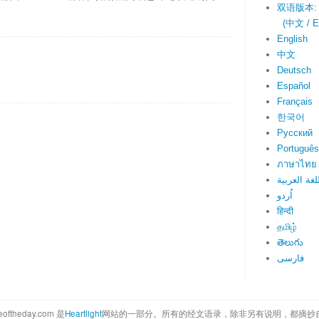
双语版本:
(中文 / En
English
中文
Deutsch
Español
Français
한국어
Русский
Português
ภาษาไทย
لغة العربية
اُردو
हिन्दी
தமிழ்
తెలుగు
فارسی
eoftheday.com 是
Heartlight
网站的一部分。所有的经文语录，除非另有说明，都摘抄