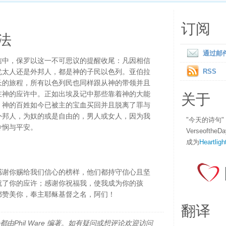
订阅
法
通过邮
信中，保罗以这一不可思议的提醒收尾：凡因相信
犹太人还是外邦人，都是神的子民以色列。亚伯拉
RSS
长的旅程，所有以色列民也同样跟从神的带领并且
关于
在神的应许中。正如出埃及记中那些靠着神的大能
，神的百姓如今已被主的宝血买回并且脱离了罪与
外邦人，为奴的或是自由的，男人或女人，因为我
"今天的诗句
怜悯与平安。
Verseofth
成为
Heartligh
感谢你赐给我们信心的榜样，他们都持守信心且坚
就了你的应许；感谢你祝福我，使我成为你的孩
都赞美你，奉主耶稣基督之名，阿们！
翻译
由Phil Ware 编著。如有疑问或想评论欢迎访问