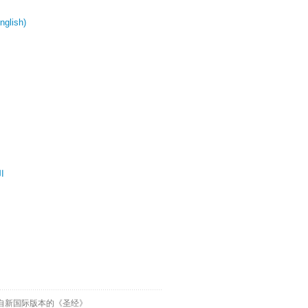
glish)
ال
自新国际版本的《圣经》