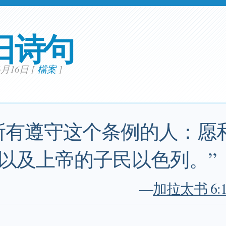
日诗句
06月16日
[
檔案
]
所有遵守这个条例的人：愿
以及上帝的子民以色列。”
—
加拉太书 6:16 (