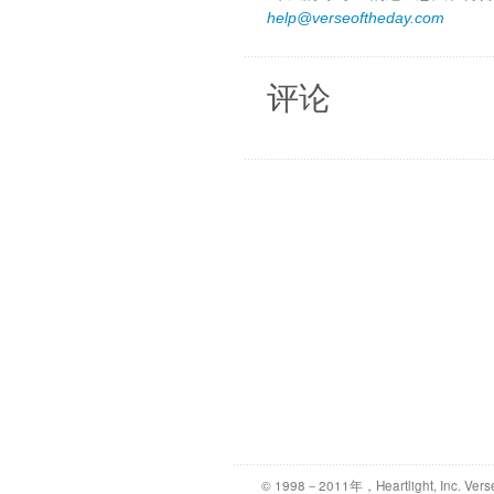
help@verseoftheday.com
评论
© 1998－2011年，Heartlight, Inc. Vers