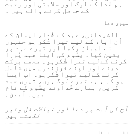
ہم خُدا کے لوگ اور سلامتی اور رحمت
کے حاصل کرنے والے ہیں ۔
میری دعا
الشیدائی، عہد کے خُدا، ایمان کے
اُن آباء کے لیے تیرا شُکر ہو جنہوں
نے ایمان رکھا اور تیرے عہد پر
یقین کیا۔ یسُوع کی اپنا عہد پُورا
کرنے کےلیے تیرا شُکرہو۔ مجھے برکت
دینے اور اپنے فرزندوں میں شامل
کرنے کےلیے تیرا شُکرہو۔ اب ایسا
ہو کہ ، ہم تیرے لوگ ہوں، تیری حمد
کریں، ہمارے خُداوند یسُوع کے نام
میں۔ آمین۔
آج کی آیت پر دعا اور خیالات فل وئیر
لکھتے ہیں
اظہارِ خیال