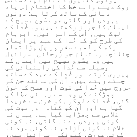
روک دینے والے خط کا اختتام اِس یاد
دہانی کے ساتھ کرتا ہے: دونوں
یہودی اور گلتی جو یسُوع مسِیح کے
ایمان کا جواز رکھتے ہیں وہ خُدا کے
لوگ ہیں، اُس کے اسرائیل۔ ابرہام
کی طرح کو کہ خُدا کے عہد پر ایمان
رکھ کر لمبے سفر پر چل پڑا تھا،
چنانچہ وہ تمام جو رُوحانی اسرائیل
ہیں وہ یسُوع مسِیح میں ایمان کے
وسیلہ سے خُدا کی راہنمائی کی
پیروی کرتے اور خُدا کے عہد کے ساتھ
چمٹے رہتے ہیں۔ اُن کی مانند جن کو
خروج میں خُدا کی قوت اور فسح کا خون
چھڑکنے کی وجہ سے رہائی عطا کی
گئی، خُد اکے لوگوں کو خون سے خریدا
گیا ہے اور اُن کو گناہ اور موت کی
غلامی سے چھڑایا گیا ہے۔ یہاں نہ
کوئی یہودی ہے نہ گلتی، نہ کوئی
غلام نہ کوئی آزاد، نہ کوئی مرد نہ
کوئی عورت، کیونکہ اسرائیل میں،