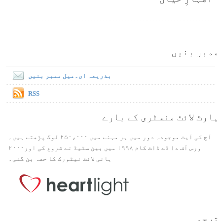
ممبر بنیں
بذریعہ ای۔میل ممبر بنیں
RSS
ہارٹ لائٹ منسٹری کے بارے
آج کی آیت موجودہ دور میں ہر مہنے میں ۲۵۰،۰۰۰ لوگ پڑھتے ہیں۔
ورس آف دا ڈے ڈاٹ کام ۱۹۹۸ میں بین سٹیڈ نے شروع کی اور۲۰۰۰
ہائی لائٹ نیٹورک کا حصہ بن گئی۔
ترجمہ