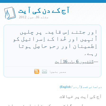
آج کے دن کی آیت
هفته 16. جون 2012
اور جتنے اِس قاعِدہ پر چلیں
اُنہِیں اور خُدا کے اِسرائیل کو
اِطمینان اور رحم حاصِل ہوتا
رہے۔
—
گلتیوں 6 باب 16 آیت
ممبر بنیں:
دولسانی قسم (اُردو / English)
آج کی آیت پر خیالات
پولوس گلتیوں کے نام اپنے سانس