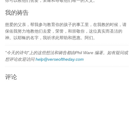
你可以教他们去爱，荣耀和尊敬他们唯一的天父。
我的祷告
慈爱的父亲，帮我参与教育你的孩子的事工里，在我教的时候，请
保佑我努力地教他们去爱，荣誉，和崇敬你，这位真实而圣洁的
神。以耶稣的名字，我祈求此帮助和恩惠。阿们。
"今天的诗句"上的这些想法和祷告都由Phil Ware 编著。如有疑问或
想评论欢迎访问
help@verseoftheday.com
评论