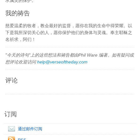
求属灵的保护。
我的祷告
慈爱温柔的牧者，教会最好的监督，愿你在我的生命中得荣耀。以
下是我所深切关心的人，愿你保护他们的身体与灵魂。奉主耶稣之
名祈求，阿们！
"今天的诗句"上的这些想法和祷告都由Phil Ware 编著。如有疑问或
想评论欢迎访问
help@verseoftheday.com
评论
订阅
通过邮件订阅