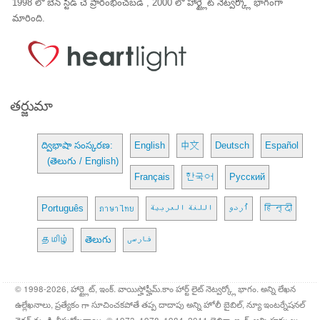
1998 లో బెన్ స్టీడ్ చే ప్రారంభించబడి , 2000 లో హార్ట్లైట్ నెట్వర్క్లో భాగంగా
మారింది.
తర్జుమా
ద్విభాషా సంస్కరణ:
English
中文
Deutsch
Español
(తెలుగు / English)
Français
한국어
Русский
Português
ภาษาไทย
اللغة العربية
اُردو
हिन्दी
தமிழ்
తెలుగు
فارسی
© 1998-2026, హార్ట్లైట్, ఇంక్. వాయిస్హోఫ్హీమ్.కాం హార్ట్ లైట్ నెట్వర్క్లో భాగం. అన్ని లేఖన
ఉల్లేఖనాలు, ప్రత్యేకం గా సూచించకపోతే తప్ప దాదాపు అన్ని హోలీ బైబిల్, న్యూ ఇంటర్నేషనల్