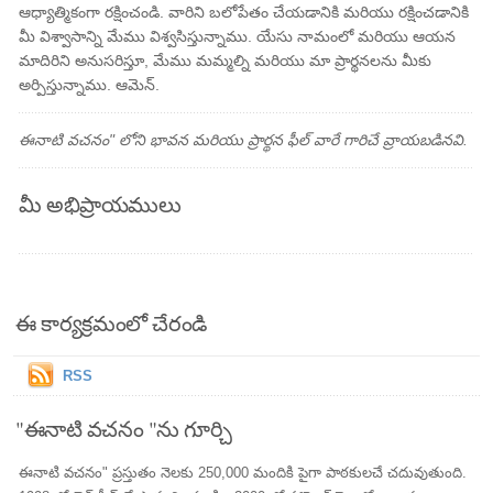
ఆధ్యాత్మికంగా రక్షించండి. వారిని బలోపేతం చేయడానికి మరియు రక్షించడానికి
మీ విశ్వాసాన్ని మేము విశ్వసిస్తున్నాము. యేసు నామంలో మరియు ఆయన
మాదిరిని అనుసరిస్తూ, మేము మమ్మల్ని మరియు మా ప్రార్థనలను మీకు
అర్పిస్తున్నాము. ఆమెన్.
ఈనాటి వచనం" లోని భావన మరియు ప్రార్థన ఫీల్ వారే గారిచే వ్రాయబడినవి.
మీ అభిప్రాయములు
ఈ కార్యక్రమంలో చేరండి
RSS
"ఈనాటి వచనం "ను గూర్చి
ఈనాటి వచనం" ప్రస్తుతం నెలకు 250,000 మందికి పైగా పాఠకులచే చదువుతుంది.