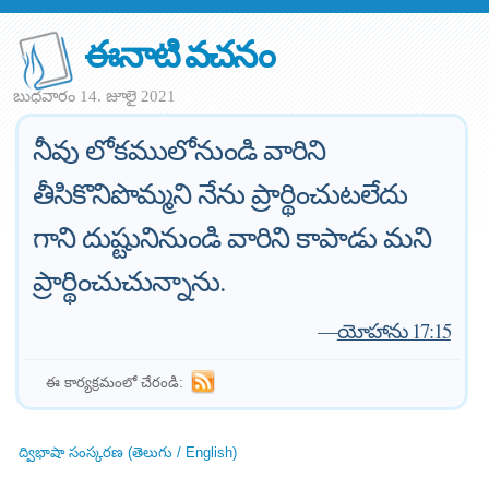
ఈనాటి వచనం
బుధవారం 14. జూలై 2021
నీవు లోకములోనుండి వారిని
తీసికొనిపొమ్మని నేను ప్రార్థించుటలేదు
గాని దుష్టునినుండి వారిని కాపాడు మని
ప్రార్థించుచున్నాను.
—
యోహాను 17:15
ఈ కార్యక్రమంలో చేరండి:
ద్విభాషా సంస్కరణ (తెలుగు / English)