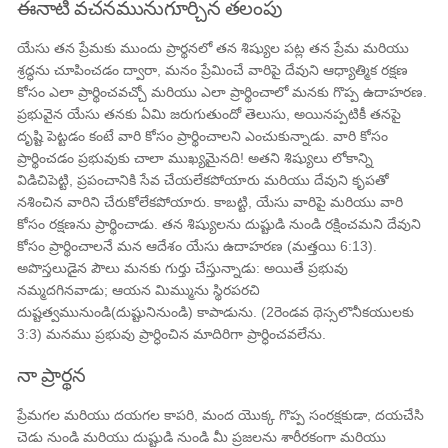
ఈనాటి వచనమునుగూర్చిన తలంపు
యేసు తన ప్రేమకు ముందు ప్రార్థనలో తన శిష్యుల పట్ల తన ప్రేమ మరియు
శ్రద్ధను చూపించడం ద్వారా, మనం ప్రేమించే వారిపై దేవుని ఆధ్యాత్మిక రక్షణ
కోసం ఎలా ప్రార్థించవచ్చో మరియు ఎలా ప్రార్థించాలో మనకు గొప్ప ఉదాహరణ.
ప్రభువైన యేసు తనకు ఏమి జరుగుతుందో తెలుసు, అయినప్పటికీ తనపై
దృష్టి పెట్టడం కంటే వారి కోసం ప్రార్థించాలని ఎంచుకున్నాడు. వారి కోసం
ప్రార్థించడం ప్రభువుకు చాలా ముఖ్యమైనది! అతని శిష్యులు లోకాన్ని
విడిచిపెట్టి, ప్రపంచానికి సేవ చేయలేకపోయారు మరియు దేవుని కృపతో
నశించిన వారిని చేరుకోలేకపోయారు. కాబట్టి, యేసు వారిపై మరియు వారి
కోసం రక్షణను ప్రార్థించాడు. తన శిష్యులను దుష్టుడి నుండి రక్షించమని దేవుని
కోసం ప్రార్థించాలనే మన ఆదేశం యేసు ఉదాహరణ (మత్తయి 6:13).
అపొస్తలుడైన పౌలు మనకు గుర్తు చేస్తున్నాడు: అయితే ప్రభువు
నమ్మదగినవాడు; ఆయన మిమ్మును స్థిరపరచి
దుష్టత్వమునుండి(దుష్టునినుండి) కాపాడును. (2రెండవ థెస్సలొనీకయులకు
3:3) మనము ప్రభువు ప్రార్ధించిన మాదిరిగా ప్రార్ధించవలేను.
నా ప్రార్థన
ప్రేమగల మరియు దయగల కాపరి, మంద యొక్క గొప్ప సంరక్షకుడా, దయచేసి
చెడు నుండి మరియు దుష్టుడి నుండి మీ ప్రజలను శారీరకంగా మరియు