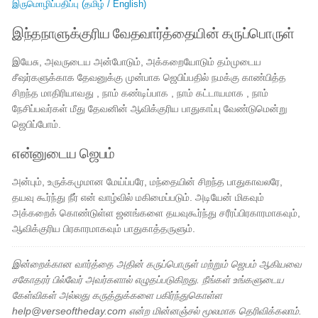
இருமொழிப்பதிப்பு (தமிழ் / English)
இந்தநாளுக்குரிய வேதவார்த்தையின் கருப்பொருள்
இயேசு, அவருடைய அன்போடும், அக்கறையோடும் தம்முடைய
சீஷர்களுக்காக தேவனுக்கு முன்பாக ஜெபிப்பதில் நமக்கு காண்பித்த
சிறந்த மாதிரியாவது , நாம் கண்டிப்பாக , நாம் கட்டாயமாக , நாம்
நேசிப்பவர்கள் மீது தேவனின் ஆவிக்குரிய பாதுகாப்பு வேண்டுமென்று
ஜெபிப்போம்.
என்னுடைய ஜெபம்
அன்பும், உருக்கமுமான மேய்ப்பரே, மந்தையின் சிறந்த பாதுகாவலரே,
தயவு கூர்ந்து நீர் என் வாழ்வில் மகிமைப்படும். அடியேன் மிகவும்
அக்கறைக் கொண்டுள்ள ஜனங்களை தயவுகூர்ந்து சரீரப்பிரகாரமாகவும்,
ஆவிக்குரிய பிரகாரமாகவும் பாதுகாத்தருளும்.
இன்றைக்கான வார்த்தை அதின் கருப்பொருள் மற்றும் ஜெபம் ஆகியவை
சகோதரர் பில்வேர் அவர்களால் எழுதப்படுகிறது. நீங்கள் உங்களுடைய
கேள்விகள் அல்லது கருத்துக்களை பகிர்ந்துகொள்ள
help@verseoftheday.com என்ற மின்னஞ்சல் மூலமாக தெரிவிக்கலாம்.