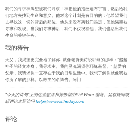
我们的寻求神渴望被我们寻求！神把他的指纹遍布宇宙，然后给我
们地方去找到生命和意义。他对这个计划是有目的的：他希望我们
去寻找这一切的背后的那位。他从来没有离我们很远，但他渴望被
寻求和发现。当我们寻求神后，我们不仅祝福他，我们也活出我们
生命的关键任务。
我的祷告
天父，我渴望更完全地了解你- 就像老赞美诗说耶稣的那样：“超越
神圣的经文本身，我寻求主。我的灵魂渴望你耶稣基督。” 慈爱的
父亲，我请求你一直存在于我的日常生活中。我想了解你就像我被
你所了解的那样。以救主的名祷告。阿门
"今天的诗句"上的这些想法和祷告都由Phil Ware 编著。如有疑问或
想评论欢迎访问
help@verseoftheday.com
评论