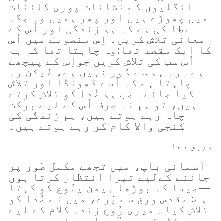
انگلیوں کے نشانات پوری کائنات
میں چھوڑے ہیں اور پھر ہمیں وہ جگہ
عطا کی ہے کہ ہم زندگی اور اُس کے
معانی تلاش کریں۔ اِس منصوبے میں اُس
کا ایک مقصد تھا:وہ چاہتا تھا کہ ہم
اُس سب کی تلاش کریں جواِس کے پیچھے
ہے۔ وہ ہم سے دُور نہیں ہے، لیکن وہ
چاہتا ہے کہ اُسے ڈھونڈا اور تلاش
کیا جائے۔ جب ہم خُدا کو تلاش کرتے
ہیں، تو ہم نہ صرف اُس کے لیے برکت
چاہ رہے ہوتے ہیں، ہم زندگی کی
کنجی والا کام کر رہے ہوتے ہیں۔
میری دعا
آسمانی باپ، میں تجھے مکمل طور پر
جاننے کےلیے تیرا انتظار کرتا ہوں
—جیسا کہ بوڑھا ہیمن یسُوع کو کہتا
ہے: مقدس ورق سے پَرے، میں نے خُدا کو
تلاش کیا۔ میری رُوح زندہ کلام کے لیے
تڑپتی ہے۔" پیارے باپ، میں یہ