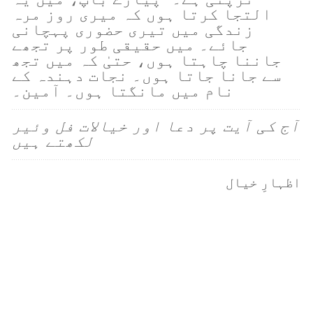
التجا کرتا ہوں کہ میری روز مرہ
زندگی میں تیری حضوری پہچانی
جائے۔ میں حقیقی طور پر تجھے
جاننا چاہتا ہوں، حتیٰ کہ میں تجھ
سے جانا جاتا ہوں۔ نجات دہندہ کے
نام میں مانگتا ہوں۔ آمین۔
آج کی آیت پر دعا اور خیالات فل وئیر
لکھتے ہیں
اظہارِ خیال