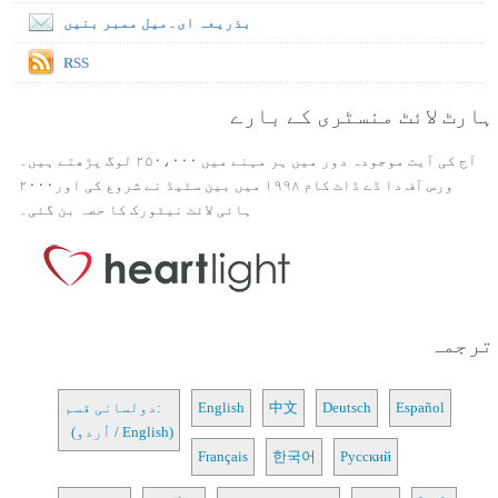
بذریعہ ای۔میل ممبر بنیں
RSS
ہارٹ لائٹ منسٹری کے بارے
آج کی آیت موجودہ دور میں ہر مہنے میں ۲۵۰،۰۰۰ لوگ پڑھتے ہیں۔
ورس آف دا ڈے ڈاٹ کام ۱۹۹۸ میں بین سٹیڈ نے شروع کی اور۲۰۰۰
ہائی لائٹ نیٹورک کا حصہ بن گئی۔
ترجمہ
Español
Deutsch
中文
English
دولسانی قسم:
(اُردو / English)
Français
한국어
Русский