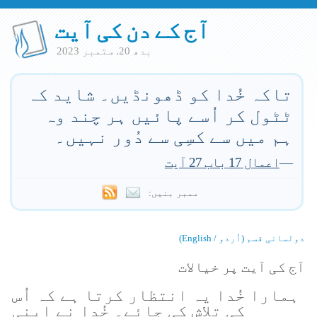
آج کے دن کی آیت
بدھ 20. ستمبر 2023
تاکہ خُدا کو ڈھونڈیں۔ شاید کہ
ٹٹول کر اُسے پائیں ہر چند وہ
ہم میں سے کسِی سے دُور نہیں۔
—
اعمال 17 باب 27 آیت
ممبر بنیں:
دولسانی قسم (اُردو / English)
آج کی آیت پر خیالات
ہمارا خُدا یہ انتظار کرتا ہے کہ اُس
کی تلاش کی جائے۔ خُدا نے اپنی