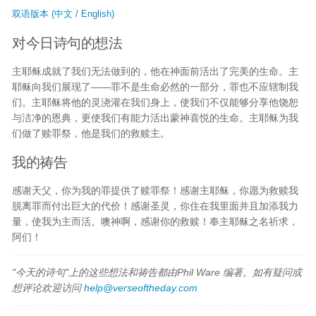
双语版本 (中文 / English)
对今日诗句的想法
主耶稣成就了我们无法做到的，他在神面前活出了完美的生命。主
耶稣向我们展现了——罪不是生命必然的一部分，罪也不应辖制我
们。主耶稣将他的灵浇灌在我们身上，使我们不仅能够分享他饶恕
与洁净的恩典，更使我们有能力活出蒙神喜悦的生命。主耶稣为我
们做了赎罪祭，他是我们的救赎主。
我的祷告
感谢天父，你为我的罪提供了赎罪祭！感谢主耶稣，你愿为救赎我
脱离罪而付出巨大的代价！感谢圣灵，你住在我里面并且加添我力
量，使我为主而活。噢神啊，感谢你的救赎！奉主耶稣之名祈求，
阿们！
"今天的诗句"上的这些想法和祷告都由Phil Ware 编著。如有疑问或
想评论欢迎访问
help@verseoftheday.com