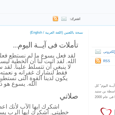
اشترك:
نسخة باللغتين (اللغة العربية / English)
تأملات فى آيــة اليوم...
لكترونى
لقد فعل يسوع ما لم نستطع فعله
الله. لقد اثبت لنا أن الخطية لي
RSS
لا ينبغي أن تتسلط علينا. لقد
فقط لنشارك غفرانه و نعمته 
يكون لدينا القوة التى نستط
الله. يسوع هو ذ
ص يقرأ "آيــة اليوم" كل
هذا الموقع فى عام 1998 بواسطة بن ستيد
صلاتي
اشكرك ايها الآب لأنك اع
خطيتى. اشكرك ايها الرب يس