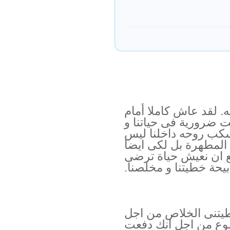
. لقد عاش كاملا أمام
ست ضرورية فى حياتنا و
 سكب روحه داخلنا ليس
المطهرة بل لكى ايضا
يع ان نعيش حياة ترضى
بيحة خطيتنا و مخلصنا.
طيتنى الخلاص من اجل
وع من اجل انك دفعت