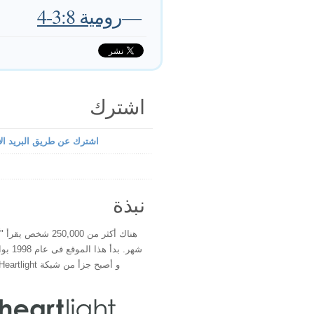
—
رومية 3:8-4
اشترك
اشترك عن طريق البريد الإ
نبذة
هناك أكثر من 250,000 شخ
شهر. بدأ 
و أصبح جزأ من شبكة Heartlight فى عام 2000