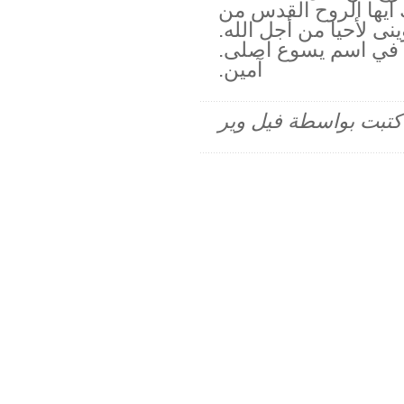
يها الروح القدس من
نى لأحيا من أجل الله.
 في اسم يسوع اصلى.
آمين.
م كتبت بواسطة فيل وير