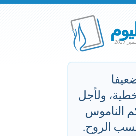
ليوم
ضعيفا
خطية، ولأجل
م الناموس
سب الروح.