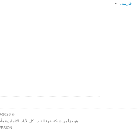
فارسی
© 1998-2026 Heartlight, Inc. Verseoftheday.com
هو جزأ من شبكة ضوء القلب. كل الأيات الأنجليزية مأ
ERSION