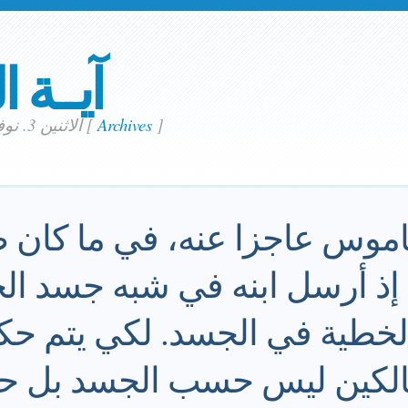
آيــة ا
]
Archives
[
الاثنين 3. نوفمبر 2025
لناموس عاجزا عنه، في ما كان 
 إذ أرسل ابنه في شبه جسد ال
الخطية في الجسد. لكي يتم حك
سالكين ليس حسب الجسد بل ح