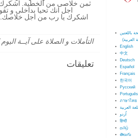
ثمن خلاصى من الخطية. اشكرك ا
اجل انك تحيا بداخلى و تقوي
اشكرك يا رب من اجل خلاصك.
التأملات و الصلاة على آيــة اليو
English
中文
Deutsch
تعليقات
Español
Français
한국어
Русский
Português
ภาษาไทย
لغة العربية
اُردو
हिन्दी
தமிழ்
తెలుగు